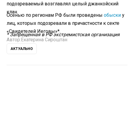
подозреваемый возглавлял целый джанкойский
клан.
Осенью по регионам РФ были проведены
обыски
у
лиц, которых подозревали в причастности к секте
«Свидетелей Иеговы»*.
* Запрещенная в РФ экстремистская организация
Автор:
Екатерина Сироштан
АКТУАЛЬНО