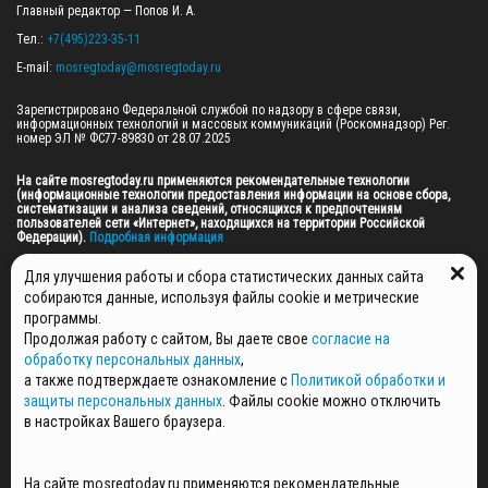
Главный редактор — Попов И. А.

Тел.: 
+7(495)223-35-11
E-mail: 
mosregtoday@mosregtoday.ru
Зарегистрировано Федеральной службой по надзору в сфере связи, 
информационных технологий и массовых коммуникаций (Роскомнадзор) Рег. 
номер ЭЛ № ФС77-89830 от 28.07.2025

На сайте mosregtoday.ru применяются рекомендательные технологии 
(информационные технологии предоставления информации на основе сбора, 
систематизации и анализа сведений, относящихся к предпочтениям 
пользователей сети «Интернет», находящихся на территории Российской 
Федерации).
 Подробная информация
© 2026 ПРАВА НА ВСЕ МАТЕРИАЛЫ САЙТА ПРИНАДЛЕЖАТ ГАУ МО "ЦИФРОВЫЕ 
Для улучшения работы и сбора статистических данных сайта
МЕДИА" (ОГРН: 1255000059467).
собираются данные, используя файлы cookie и метрические
программы.
Продолжая работу с сайтом, Вы даете свое
согласие на
ПОЛИТИКА ОБРАБОТКИ И ЗАЩИТЫ ПЕРСОНАЛЬНЫХ ДАННЫХ
обработку персональных данных
,
НОВОСТИ
а также подтверждаете ознакомление с
Политикой обработки и
ГАЗЕТЫ
защиты персональных данных
. Файлы cookie можно отключить
РЕКЛАМОДАТЕЛЯМ
в настройках Вашего браузера.
КОНТАКТНАЯ ИНФОРМАЦИЯ
О РЕДАКЦИИ
На сайте mosregtoday.ru применяются рекомендательные