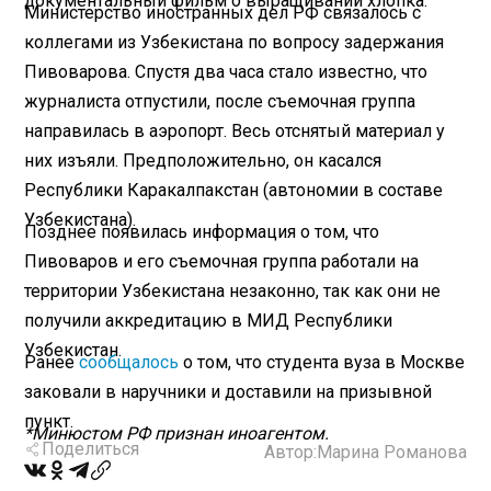
документальный фильм о выращивании хлопка.
Министерство иностранных дел РФ связалось с
коллегами из Узбекистана по вопросу задержания
Пивоварова. Спустя два часа стало известно, что
журналиста отпустили, после съемочная группа
направилась в аэропорт. Весь отснятый материал у
них изъяли. Предположительно, он касался
Республики Каракалпакстан (автономии в составе
Узбекистана).
Позднее появилась информация о том, что
Пивоваров и его съемочная группа работали на
территории Узбекистана незаконно, так как они не
получили аккредитацию в МИД Республики
Узбекистан.
Ранее
сообщалось
о том, что студента вуза в Москве
заковали в наручники и доставили на призывной
пункт.
*Минюстом РФ признан иноагентом.
Поделиться
Автор:
Марина Романова