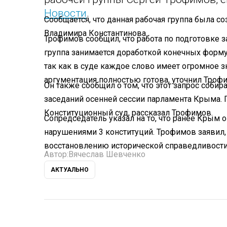
Новости
.
Сообщается, что данная рабочая группа была 
Владимира Константинова.
Трофимов сообщил, что работа по подготовке 
группа занимается доработкой конечных форму
так как в суде каждое слово имеет огромное зн
аргументация полностью готова, уточнил Троф
Он также сообщил о том, что этот запрос соби
заседаний осенней сессии парламента Крыма. П
Конституционный суд, рассказал Трофимов.
Сопредседатель указал на то, что ранее Крым о
нарушениями 3 конституций. Трофимов заявил,
восстановлению исторической справедливости
Автор:
Вячеслав Шевченко
АКТУАЛЬНО