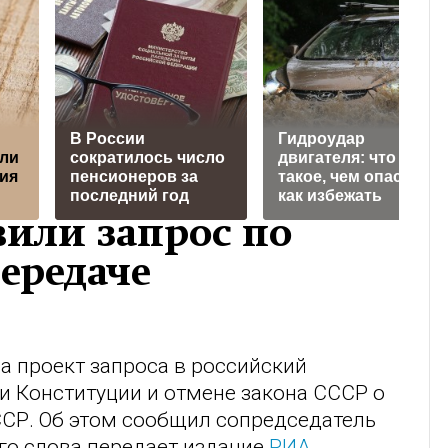
В России
Гидроудар
 ли
сократилось число
двигателя: что это
ия
пенсионеров за
такое, чем опасен и
последний год
как избежать
или запрос по
передаче
а проект запроса в российский
и Конституции и отмене закона СССР о
ССР. Об этом сообщил сопредседатель
го слова передает издание
РИА