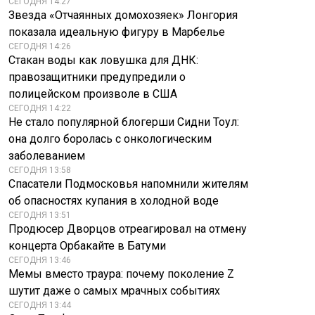
СЕГОДНЯ 14:27
Звезда «Отчаянных домохозяек» Лонгория
показала идеальную фигуру в Марбелье
СЕГОДНЯ 14:26
Стакан воды как ловушка для ДНК:
правозащитники предупредили о
полицейском произволе в США
СЕГОДНЯ 14:22
Не стало популярной блогерши Сидни Тоул:
она долго боролась с онкологическим
заболеванием
СЕГОДНЯ 13:58
Спасатели Подмосковья напомнили жителям
об опасностях купания в холодной воде
СЕГОДНЯ 13:51
Продюсер Дворцов отреагировал на отмену
концерта Орбакайте в Батуми
СЕГОДНЯ 13:46
Мемы вместо траура: почему поколение Z
шутит даже о самых мрачных событиях
СЕГОДНЯ 13:44