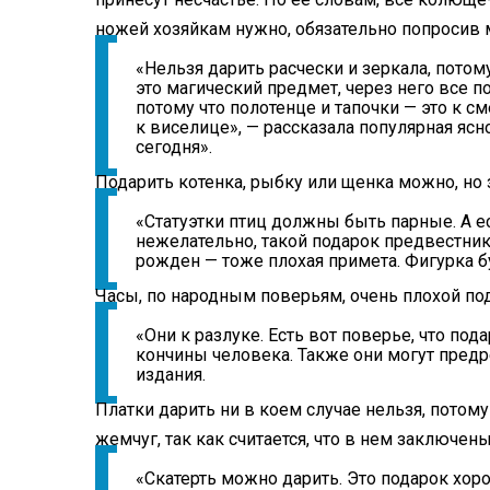
ножей хозяйкам нужно, обязательно попросив 
«Нельзя дарить расчески и зеркала, потом
это магический предмет, через него все 
потому что полотенце и тапочки — это к с
к виселице», — рассказала популярная я
сегодня».
Подарить котенка, рыбку или щенка можно, но 
«Статуэтки птиц должны быть парные. А ес
нежелательно, такой подарок предвестник 
рожден — тоже плохая примета. Фигурка бу
Часы, по народным поверьям, очень плохой по
«Они к разлуке. Есть вот поверье, что по
кончины человека. Также они могут предр
издания.
Платки дарить ни в коем случае нельзя, потому
жемчуг, так как считается, что в нем заключен
«Скатерть можно дарить. Это подарок хор