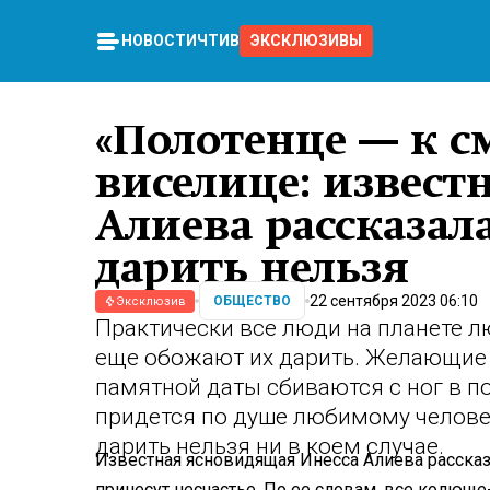
НОВОСТИ
ЧТИВО
ЭКСКЛЮЗИВЫ
«Полотенце — к см
виселице: извест
Алиева рассказал
дарить нельзя
22 сентября 2023 06:10
ОБЩЕСТВО
Эксклюзив
Практически все люди на планете л
еще обожают их дарить. Желающие 
памятной даты сбиваются с ног в п
придется по душе любимому человек
дарить нельзя ни в коем случае.
Известная ясновидящая Инесса Алиева рассказа
принесут несчастье. По ее словам, все колющ