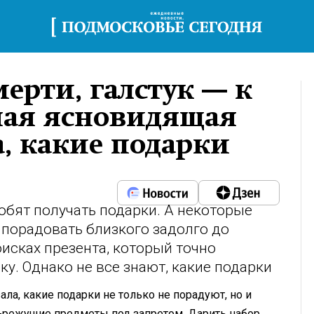
ерти, галстук — к
ная ясновидящая
а, какие подарки
юбят получать подарки. А некоторые
порадовать близкого задолго до
оисках презента, который точно
у. Однако не все знают, какие подарки
ла, какие подарки не только не порадуют, но и
е-режущие предметы под запретом. Дарить набор