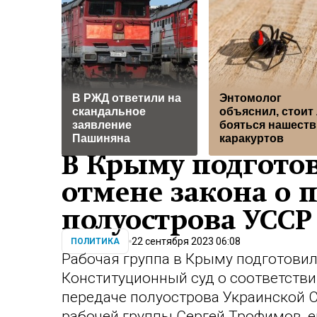
В РЖД ответили на
Энтомолог
скандальное
объяснил, стоит
заявление
бояться нашеств
Пашиняна
каракуртов
В Крыму подготов
отмене закона о 
полуострова УССР
22 сентября 2023 06:08
ПОЛИТИКА
Рабочая группа в Крыму подготовил
Конституционный суд о соответстви
передаче полуострова Украинской 
рабочей группы Сергей Трофимов, е