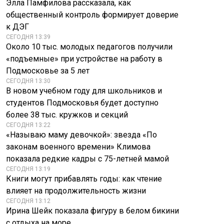
Элла Памфилова рассказала, как
общественный контроль формирует доверие
к ДЭГ
СЕГОДНЯ 13:39
Около 10 тыс. молодых педагогов получили
«подъемные» при устройстве на работу в
Подмосковье за 5 лет
СЕГОДНЯ 13:30
В новом учебном году для школьников и
студентов Подмосковья будет доступно
более 38 тыс. кружков и секций
СЕГОДНЯ 13:22
«Называю маму девочкой»: звезда «По
законам военного времени» Климова
показала редкие кадры с 75-летней мамой
СЕГОДНЯ 13:19
Книги могут прибавлять годы: как чтение
влияет на продолжительность жизни
СЕГОДНЯ 13:12
Ирина Шейк показала фигуру в белом бикини
с отдыха на море