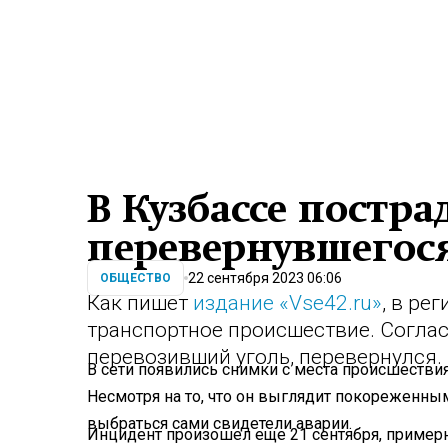
В Кузбассе постра
перевернувшегося
22 сентября 2023 06:06
ОБЩЕСТВО
Как пишет
издание «Vse42.ru»
, в ре
транспортное происшествие. Соглас
перевозивший уголь, перевернулся.
В сети появились снимки с места происшестви
Несмотря на то, что он выглядит покореженны
выбраться сами свидетели аварии.
Инцидент произошел еще 21 сентября, примерно