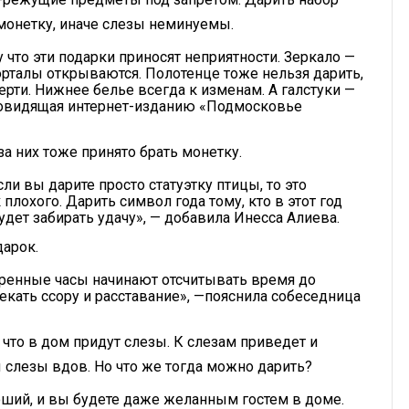
монетку, иначе слезы неминуемы.
у что эти подарки приносят неприятности. Зеркало —
порталы открываются. Полотенце тоже нельзя дарить,
мерти. Нижнее белье всегда к изменам. А галстуки —
сновидящая интернет-изданию «Подмосковье
за них тоже принято брать монетку.
ли вы дарите просто статуэтку птицы, то это
плохого. Дарить символ года тому, кто в этот год
дет забирать удачу», — добавила Инесса Алиева.
дарок.
даренные часы начинают отсчитывать время до
екать ссору и расставание», —пояснила собеседница
 что в дом придут слезы. К слезам приведет и
ы слезы вдов. Но что же тогда можно дарить?
оший, и вы будете даже желанным гостем в доме.