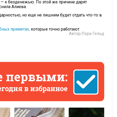
 — к безденежью. По этой же причине дарят
снила Алиева.
арностью, но еще не лишним будет отдать что-то в
ебных приметах
,
которые точно работают.
Автор:
Лора Гельд