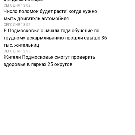
СЕГОДНЯ 13:02
Число поломок будет расти: когда нужно
мыть двигатель автомобиля
СЕГОДНЯ 13:02
В Подмосковье с начала года обучение по
грудному вскармливанию прошли свыше 36
Мужчина с
тыс. жительниц
Лаврова спросили
кувалдой устроил
СЕГОДНЯ 12:55
об его знаменитой
погром банка в
Жители Подмосковья смогут проверить
крылатой фразе
Крыму
здоровье в парках 25 округов