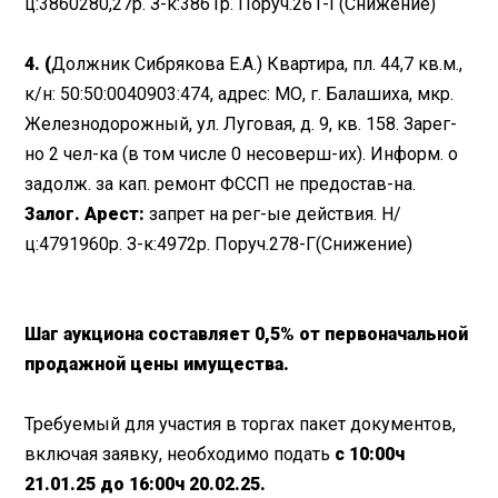
ц:3860280,27р. З-к:3861р. Поруч.261-Г(Снижение)
4. (
Должник Сибрякова Е.А.) Квартира, пл. 44,7 кв.м.,
к/н: 50:50:0040903:474, адрес: МО, г. Балашиха, мкр.
Железнодорожный, ул. Луговая, д. 9, кв. 158. Зарег-
но 2 чел-ка (в том числе 0 несоверш-их). Информ. о
задолж. за кап. ремонт ФССП не предостав-на.
Залог. Арест:
запрет на рег-ые действия. Н/
ц:4791960р. З-к:4972р. Поруч.278-Г(Снижение)
Шаг аукциона составляет 0,5% от первоначальной
продажной цены имущества.
Требуемый для участия в торгах пакет документов,
включая заявку, необходимо подать
с 10:00ч
21.01.25 до 16:00ч 20.02.25.