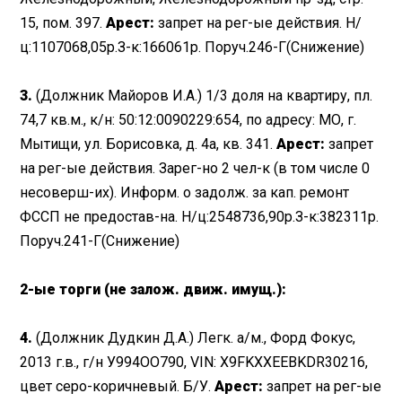
15, пом. 397.
Арест:
запрет на рег-ые действия. Н/
ц:1107068,05р.З-к:166061р. Поруч.246-Г(Снижение)
3.
(Должник Майоров И.А.) 1/3 доля на квартиру, пл.
74,7 кв.м., к/н: 50:12:0090229:654, по адресу: МО, г.
Мытищи, ул. Борисовка, д.
4а, кв.
341.
Арест:
запрет
на рег-ые действия. Зарег-но 2 чел-к (в том числе 0
несоверш-их). Информ. о задолж. за кап. ремонт
ФССП не предостав-на. Н/ц:2548736,90р.З-к:382311р.
Поруч.241-Г(Снижение)
2-ые торги (не залож. движ. имущ.):
4.
(Должник Дудкин Д.А.) Легк. а/м., Форд Фокус,
2013 г.в., г/н У994ОО790, VIN: X9FKXXEEBKDR30216,
цвет серо-коричневый. Б/У.
Арест:
запрет на рег-ые