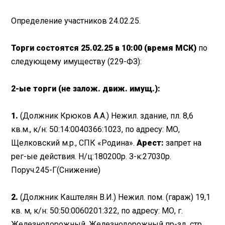
Определение участников 24.02.25.
Торги состоятся 25.02.25 в 10:00 (время МСК)
по
следующему имуществу (229-ФЗ):
2-ые торги (не залож. движ. имущ.):
1.
(Должник Крюков А.А.) Нежил. здание, пл. 8,6
кв.м., к/н: 50:14:0040366:1023, по адресу: МО,
Щелковский м.р., СПК «Родина».
Арест:
запрет на
рег-ые действия. Н/ц:180200р. З-к:27030р.
Поруч.245-Г(Снижение)
2.
(Должник Каштелян В.И.) Нежил. пом. (гараж) 19,1
кв. м, к/н: 50:50:0060201:322, по адресу: МО, г.
Железнодорожный, Железнодорожный пр-зд, стр.