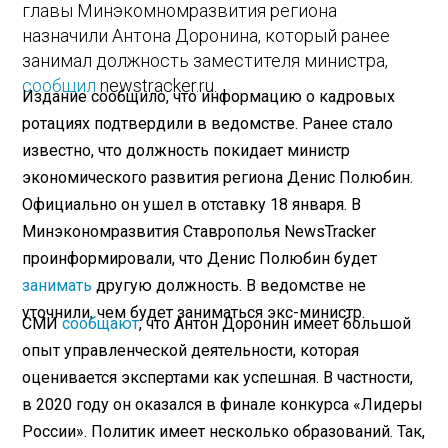
главы Минэкомномразвития региона
назначили Антона Доронина, который ранее
занимал должность заместителя министра,
сообщил
newstracker.ru.
Издание сообщило, что информацию о кадровых
ротациях подтвердили в ведомстве. Ранее стало
известно, что должность покидает министр
экономического развития региона Денис Полюбин.
Официально он ушел в отставку 18 января. В
Минэкономразвития Ставрополья NewsTracker
проинформировали, что Денис Полюбин будет
занимать
другую должность. В ведомстве не
уточнили, чем будет заниматься экс-министр.
СМИ
сообщают
, что Антон Доронин имеет большой
опыт управленческой деятельности, которая
оценивается экспертами как успешная. В частности,
в 2020 году он оказался в финале конкурса «Лидеры
России». Политик имеет несколько образований. Так,