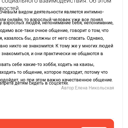
 социального взаимодействия. Об этом
востей.
лючевым видом деятельности является интимно-
ли онлайн, то взрослый человек уже все понял.
у взрослых людей, непонимание себя, непонимание,
ходимо все-таки очное общение, говорит о том, что
 казалось бы, должны от него спасать. Однако,
авно никто не знакомится. К тому же у многих людей
 знакомиться, и они практически не общаются в
ывать себе какие-то хобби, ходить на квизы,
аходить то общение, которое подходит, потому что
одойдет, но при этом важно качественное общение.
прета детям сидеть в соцсетях.
Автор:
Елена Никольская