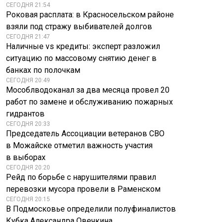
СЕГОДНЯ 21:54
Роковая расплата: в Красносельском районе
взяли под стражу выбивателей долгов
СЕГОДНЯ 21:47
Наличные vs кредиты: эксперт разложил
ситуацию по массовому снятию денег в
банках по полочкам
СЕГОДНЯ 20:49
Мособлводоканал за два месяца провел 20
работ по замене и обслуживанию пожарных
гидрантов
СЕГОДНЯ 20:33
Председатель Ассоциации ветеранов СВО
в Можайске отметил важность участия
в выборах
СЕГОДНЯ 20:20
Рейд по борьбе с нарушителями правил
перевозки мусора провели в Раменском
СЕГОДНЯ 20:15
В Подмосковье определили полуфиналистов
Кубка Александра Овечкина