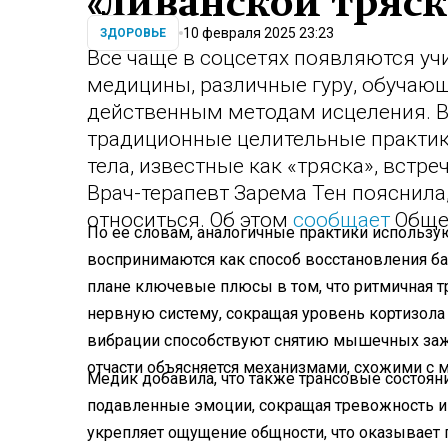
«ливанской тряск
10 февраля 2025 23:23
ЗДОРОВЬЕ
Все чаще в соцсетях появляются уч
медицины, различные гуру, обучаю
действенным методам исцеления. 
традиционные целительные практи
тела, известные как «тряска», встр
Врач-терапевт Зарема Тен пояснила
относиться. Об этом
сообщает
Общес
По ее словам, аналогичные практики использую
воспринимаются как способ восстановления ба
плане ключевые плюсы в том, что ритмичная 
нервную систему, сокращая уровень кортизола
вибрации способствуют снятию мышечных зажи
отчасти объясняется механизмами, схожими с
Медик добавила, что также трансовые состоя
подавленные эмоции, сокращая тревожность и
укрепляет ощущение общности, что оказывает 