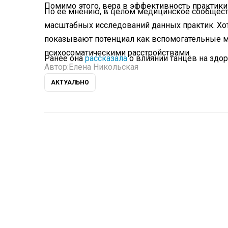
Помимо этого, вера в эффективность практик
По ее мнению, в целом медицинское сообщест
масштабных исследований данных практик. Хот
показывают потенциал как вспомогательные ме
психосоматическими расстройствами.
Ранее она
рассказала
о влиянии танцев на здор
Автор:
Елена Никольская
АКТУАЛЬНО