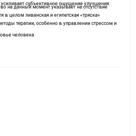
и усиливает субъективное ощущение улучшения.
во на данный момент указывает на отсутствие
я в целом ливанская и египетская «тряска»
тоды терапии, особенно в управлении стрессом и
овье человека.