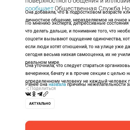
поверхностного общения и иллюзии
сообщает
Общественная Служба Но
Она добавила, что в подростковом возрасте к
личностное общение, неразделяемое на очное и
По мнению эксперта, депрессивные состояния 
что делать дальше, и понимание того, что необ
соцсети вызывают ощущение одиночества, хотя,
если люди хотят отношений, то на улице уже д
сегодня весьма низкая самооценка, их не учили
реальном мире.
Она уточнила, что следует стараться организов
вечеринки, бачату и в прочие секции с целью н
определенному человеку не каждый человек п
Ранее она
назвала
причины нежелательности за
Поделиться
АКТУАЛЬНО