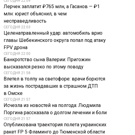
СЕГОДНЯ 22:09
Лерчек заплатит ₽765 млн, а Гасанов — ₽1
млн: юрист объяснил, в чем
несправедливость
СЕГОДНЯ 22:03
Целенаправленный удар: автомобиль врио
главы Шебекинского округа попал под атаку
FPV дрона
СЕГОДНЯ 22:00
Банкротство сына Валерии: Пригожин
высказался резко по этому поводу
СЕГОДНЯ 21:58
Влетел в толпу на светофоре: врачи борются
за жизнь пострадавших в страшном ДТП
в Омске
СЕГОДНЯ 21:57
Исчезла из новостей на полгода: Людмила
Поргина рассказала о долгом лечении и боли
СЕГОДНЯ 21:57
Опубликована траектория полета украинских
ракет FP 5 Фламинго до Тюменской области