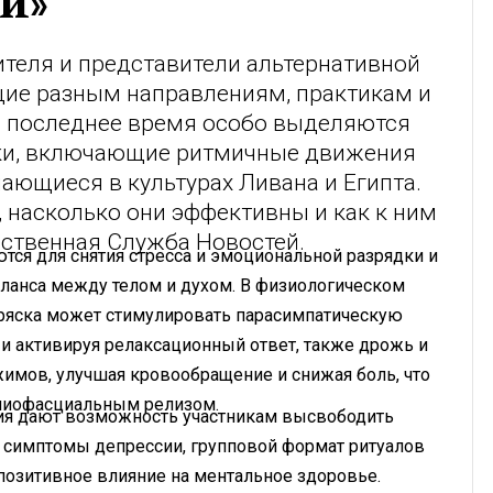
и»
ителя и представители альтернативной
щие разным направлениям, практикам и
В последнее время особо выделяются
ки, включающие ритмичные движения
ечающиеся в культурах Ливана и Египта.
, насколько они эффективны и как к ним
твенная Служба Новостей.
тся для снятия стресса и эмоциональной разрядки и
ланса между телом и духом. В физиологическом
тряска может стимулировать парасимпатическую
 и активируя релаксационный ответ, также дрожь и
мов, улучшая кровообращение и снижая боль, что
 миофасциальным релизом.
ния дают возможность участникам высвободить
 симптомы депрессии, групповой формат ритуалов
позитивное влияние на ментальное здоровье.