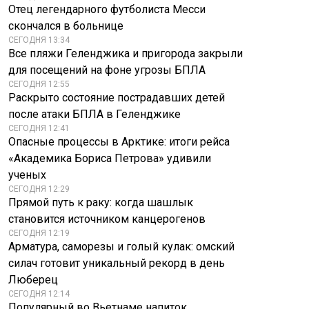
Отец легендарного футболиста Месси
скончался в больнице
СЕГОДНЯ 13:34
Все пляжи Геленджика и пригорода закрыли
для посещений на фоне угрозы БПЛА
СЕГОДНЯ 12:55
Раскрыто состояние пострадавших детей
после атаки БПЛА в Геленджике
СЕГОДНЯ 12:41
Опасные процессы в Арктике: итоги рейса
«Академика Бориса Петрова» удивили
ученых
СЕГОДНЯ 12:29
В Совфеде
Прямой путь к раку: когда шашлык
Тайные агенты
поблагодарили
становится источником канцерогенов
помогли взорвать
хакеров за слив о
СЕГОДНЯ 12:19
базы ВСУ во
НАТО и ударах по
Арматура, саморезы и голый кулак: омский
Львове
России
силач готовит уникальный рекорд в день
Люберец
СЕГОДНЯ 12:14
Популярный во Вьетнаме напиток