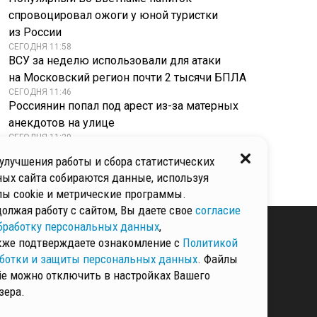
спровоцировал ожоги у юной туристки
из России
СЕГОДНЯ 11:58
ВСУ за неделю использовали для атаки
на Московский регион почти 2 тысячи БПЛА
СЕГОДНЯ 11:46
Россиянин попал под арест из-за матерных
анекдотов на улице
СЕГОДНЯ 11:29
Подмосковные пожарные стали чемпионами
улучшения работы и сбора статистических
МЧС России в Саранске
ых сайта собираются данные, используя
ы cookie и метрические программы.
олжая работу с сайтом, Вы даете свое
согласие
бработку персональных данных
,
кже подтверждаете ознакомление с
Политикой
ботки и защиты персональных данных
. Файлы
КИ И ЗАЩИТЫ
ННЫХ
ie можно отключить в настройках Вашего
зера.