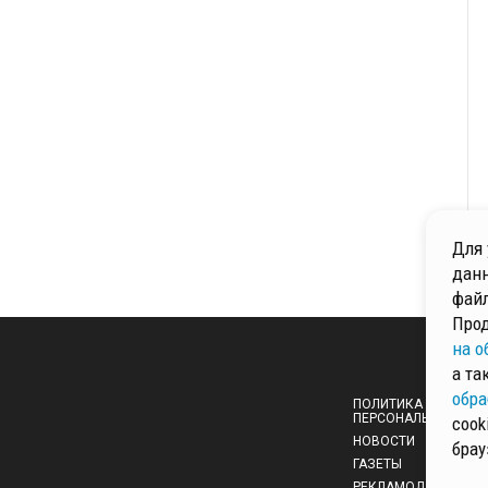
Для 
данн
файл
Прод
на о
а та
обра
ПОЛИТИКА ОБРАБОТ
ПЕРСОНАЛЬНЫХ ДА
cook
НОВОСТИ
брау
ГАЗЕТЫ
РЕКЛАМОДАТЕЛЯМ