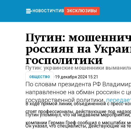
НОВОСТИ
ЧТИВО
ЭКСКЛЮЗИВЫ
Путин: мошеннич
россиян на Украи
госполитики
Путин: украинские мошенники выманили
19 декабря 2024 15:21
ОБЩЕСТВО
По словам президента РФ Владимир
направленное на обман россиян с ц
государственной политики,
передае
В ходе прямой линии, объединенной с пресс-ко
стоят профессионалы, действующие под надзо
Путин упомянул, что на недавнем мероприятии
компании Герман Греф сообщил о масштабах м
Он указал, что специалисты, действующие на 