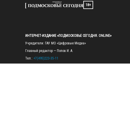
18+
ИНТЕРНЕТ-ИЗДАНИЕ «ПОДМОСКОВЬЕ СЕГОДНЯ. ONLINE»
Учредители: ГАУ МО «Цифровые Медиа»

Главный редактор — Попов И. А.

Тел.: 
+7(495)223-35-11
E-mail: 
mosregtoday@mosregtoday.ru
Зарегистрировано Федеральной службой по надзору в сфере связи, 
информационных технологий и массовых коммуникаций 
(Роскомнадзор) Рег. номер ЭЛ № ФС77-89830 от 28.07.2025

На сайте mosregtoday.ru применяются рекомендательные технологии 
(информационные технологии предоставления информации на основе
сбора, систематизации и анализа сведений, относящихся к 
предпочтениям пользователей сети «Интернет», находящихся на 
территории Российской Федерации).
 Подробная информация
© 2026 ПРАВА НА ВСЕ МАТЕРИАЛЫ САЙТА ПРИНАДЛЕЖАТ ГАУ МО 
"ЦИФРОВЫЕ МЕДИА" (ОГРН: 1255000059467).