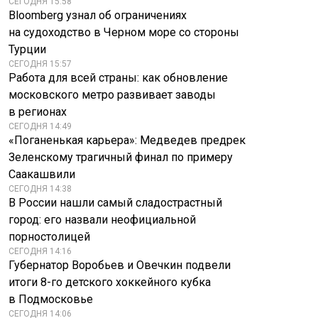
СЕГОДНЯ 15:58
Bloomberg узнал об ограничениях
на судоходство в Черном море со стороны
Турции
СЕГОДНЯ 15:57
Работа для всей страны: как обновление
московского метро развивает заводы
в регионах
СЕГОДНЯ 14:49
«Поганенькая карьера»: Медведев предрек
Зеленскому трагичный финал по примеру
Саакашвили
СЕГОДНЯ 14:38
В России нашли самый сладострастный
город: его назвали неофициальной
порностолицей
СЕГОДНЯ 14:16
Губернатор Воробьев и Овечкин подвели
итоги 8-го детского хоккейного кубка
в Подмосковье
СЕГОДНЯ 14:06