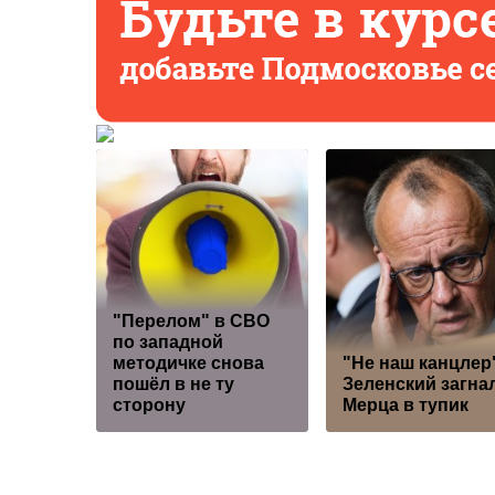
"Перелом" в СВО
по западной
методичке снова
"Не наш канцлер
пошёл в не ту
Зеленский загна
сторону
Мерца в тупик