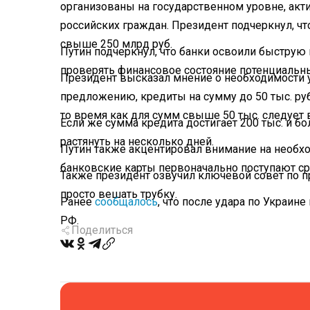
организованы на государственном уровне, акт
российских граждан. Президент подчеркнул, ч
свыше 250 млрд руб.
Путин подчеркнул, что банки освоили быструю
проверять финансовое состояние потенциальн
Президент высказал мнение о необходимости 
предложению, кредиты на сумму до 50 тыс. руб
то время как для сумм свыше 50 тыс. следует
Если же сумма кредита достигает 200 тыс. и б
растянуть на несколько дней.
Путин также акцентировал внимание на необхо
банковские карты первоначально поступают ср
Также президент озвучил ключевой совет по
просто вешать трубку.
Ранее
сообщалось
, что после удара по Украи
РФ.
Поделиться