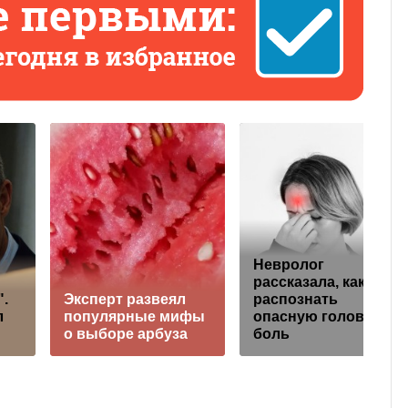
Невролог
рассказала, как
".
Эксперт развеял
распознать
л
популярные мифы
опасную головную
о выборе арбуза
боль