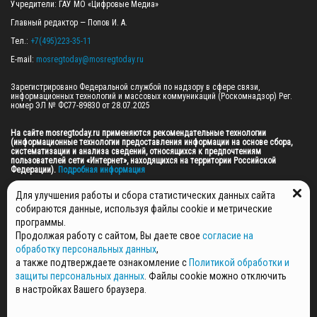
Учредители: ГАУ МО «Цифровые Медиа»

Главный редактор — Попов И. А.

Тел.: 
+7(495)223-35-11
E-mail: 
mosregtoday@mosregtoday.ru
Зарегистрировано Федеральной службой по надзору в сфере связи, 
информационных технологий и массовых коммуникаций (Роскомнадзор) Рег. 
номер ЭЛ № ФС77-89830 от 28.07.2025

На сайте mosregtoday.ru применяются рекомендательные технологии 
(информационные технологии предоставления информации на основе сбора, 
систематизации и анализа сведений, относящихся к предпочтениям 
пользователей сети «Интернет», находящихся на территории Российской 
Федерации).
 Подробная информация
© 2026 ПРАВА НА ВСЕ МАТЕРИАЛЫ САЙТА ПРИНАДЛЕЖАТ ГАУ МО "ЦИФРОВЫЕ 
Для улучшения работы и сбора статистических данных сайта
МЕДИА" (ОГРН: 1255000059467).
собираются данные, используя файлы cookie и метрические
программы.
Продолжая работу с сайтом, Вы даете свое
согласие на
ПОЛИТИКА ОБРАБОТКИ И ЗАЩИТЫ ПЕРСОНАЛЬНЫХ ДАННЫХ
обработку персональных данных
,
НОВОСТИ
а также подтверждаете ознакомление с
Политикой обработки и
ГАЗЕТЫ
защиты персональных данных
. Файлы cookie можно отключить
РЕКЛАМОДАТЕЛЯМ
в настройках Вашего браузера.
КОНТАКТНАЯ ИНФОРМАЦИЯ