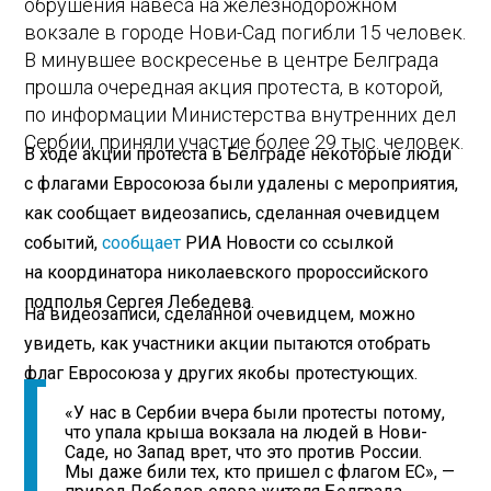
обрушения навеса на железнодорожном
вокзале в городе Нови-Сад погибли 15 человек.
В минувшее воскресенье в центре Белграда
прошла очередная акция протеста, в которой,
по информации Министерства внутренних дел
Сербии, приняли участие более 29 тыс. человек.
В ходе акции протеста в Белграде некоторые люди
с флагами Евросоюза были удалены с мероприятия,
как сообщает видеозапись, сделанная очевидцем
событий,
сообщает
РИА Новости со ссылкой
на координатора николаевского пророссийского
подполья Сергея Лебедева.
На видеозаписи, сделанной очевидцем, можно
увидеть, как участники акции пытаются отобрать
флаг Евросоюза у других якобы протестующих.
«У нас в Сербии вчера были протесты потому,
что упала крыша вокзала на людей в Нови-
Саде, но Запад врет, что это против России.
Мы даже били тех, кто пришел с флагом ЕС», —