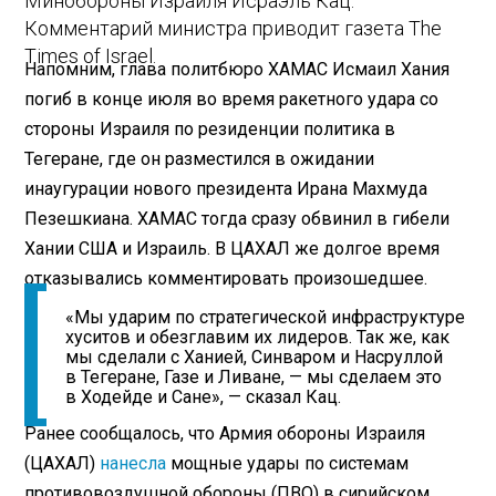
Минобороны Израиля Исраэль Кац.
Комментарий министра приводит газета The
Times of Israel.
Напомним, глава политбюро ХАМАС Исмаил Хания
погиб в конце июля во время ракетного удара со
стороны Израиля по резиденции политика в
Тегеране, где он разместился в ожидании
инаугурации нового президента Ирана Махмуда
Пезешкиана. ХАМАС тогда сразу обвинил в гибели
Хании США и Израиль. В ЦАХАЛ же долгое время
отказывались комментировать произошедшее.
«Мы ударим по стратегической инфраструктуре
хуситов и обезглавим их лидеров. Так же, как
мы сделали с Ханией, Синваром и Насруллой
в Тегеране, Газе и Ливане, — мы сделаем это
в Ходейде и Сане», — сказал Кац.
Ранее сообщалось, что Армия обороны Израиля
(ЦАХАЛ)
нанесла
мощные удары по системам
противовоздушной обороны (ПВО) в сирийском