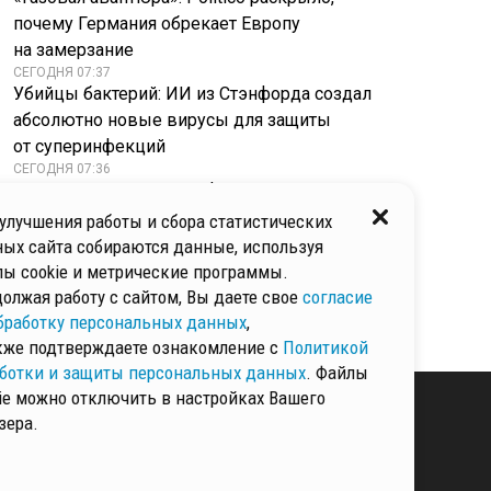
почему Германия обрекает Европу
на замерзание
СЕГОДНЯ 07:37
Убийцы бактерий: ИИ из Стэнфорда создал
абсолютно новые вирусы для защиты
от суперинфекций
СЕГОДНЯ 07:36
Опасные вредители: инфекционист назвала
болезни, которые переносят испанские
улучшения работы и сбора статистических
слизни
ых сайта собираются данные, используя
СЕГОДНЯ 07:34
ы cookie и метрические программы.
Жесткие санкции для релокантов: Вячеслав
олжая работу с сайтом, Вы даете свое
согласие
Володин назвал главные законы августа
бработку персональных данных
,
кже подтверждаете ознакомление с
Политикой
ботки и защиты персональных данных
. Файлы
ie можно отключить в настройках Вашего
зера.
КИ И ЗАЩИТЫ
ННЫХ