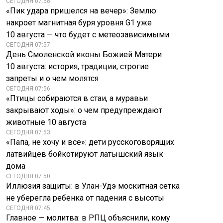
СЕГОДНЯ 07:58
«Пик удара пришелся на вечер»: Землю
накроет магнитная буря уровня G1 уже
10 августа — что будет с метеозависимыми
СЕГОДНЯ 07:57
День Смоленской иконы Божией Матери
10 августа: история, традиции, строгие
запреты и о чем молятся
СЕГОДНЯ 07:56
«Птицы собираются в стаи, а муравьи
закрывают ходы»: о чем предупреждают
животные 10 августа
СЕГОДНЯ 07:53
«Папа, не хочу и все»: дети русскоговорящих
латвийцев бойкотируют латышский язык
дома
СЕГОДНЯ 07:50
Иллюзия защиты: в Улан-Удэ москитная сетка
не уберегла ребенка от падения с высоты
СЕГОДНЯ 07:45
Главное — молитва: в РПЦ объяснили, кому