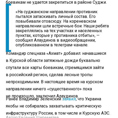
боевикам не удается закрепиться в районе Суджи.
«На суджанском направлении противник
пытался затаскивать личный состав. Его
повыбивали отовсюду. На кореневском
направлении шли встречные бои. Наши ребята
закреплялись на тех участках и населенных
пунктах, которые у противника отбиты», —
сообщил Алаудинов в видеообращении,
опубликованном в телеграм-канале.
Командир спецназа «Ахмат» добавил: начавшиеся
в Курской области затяжные дожди буквально
спутали все карты боевикам, стремящимся зайти
в российский регион, сделав лесные тропы
непроходимыми. В настоящее время на курском
направлении ничего «существенного» пока
не произошло, заключил Алаудинов.
Ранее Владимир Зеленский
заявил
, что Украина
якобы не собиралась захватывать критическую
инфраструктуру России, в том числе и Курскую АЭС.
Автор:
Евгений Шереметев