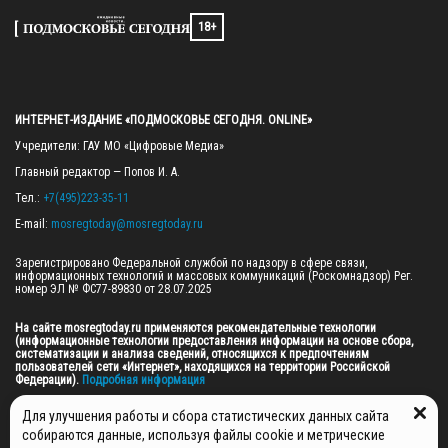
18+
ИНТЕРНЕТ-ИЗДАНИЕ «ПОДМОСКОВЬЕ СЕГОДНЯ. ONLINE»
Учредители: ГАУ МО «Цифровые Медиа»

Главный редактор — Попов И. А.

Тел.: 
+7(495)223-35-11
E-mail: 
mosregtoday@mosregtoday.ru
Зарегистрировано Федеральной службой по надзору в сфере связи, 
информационных технологий и массовых коммуникаций (Роскомнадзор) Рег. 
номер ЭЛ № ФС77-89830 от 28.07.2025

На сайте mosregtoday.ru применяются рекомендательные технологии 
(информационные технологии предоставления информации на основе сбора, 
систематизации и анализа сведений, относящихся к предпочтениям 
пользователей сети «Интернет», находящихся на территории Российской 
Федерации).
 Подробная информация
© 2026 ПРАВА НА ВСЕ МАТЕРИАЛЫ САЙТА ПРИНАДЛЕЖАТ ГАУ МО "ЦИФРОВЫЕ 
Для улучшения работы и сбора статистических данных сайта
МЕДИА" (ОГРН: 1255000059467).
собираются данные, используя файлы cookie и метрические