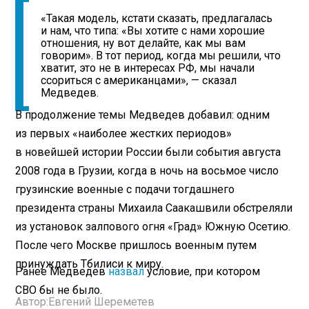
«Такая модель, кстати сказать, предлагалась
и нам, что типа: «Вы хотите с нами хорошие
отношения, ну вот делайте, как мы вам
говорим». В тот период, когда мы решили, что
хватит, это не в интересах РФ, мы начали
ссориться с американцами», — сказал
Медведев.
В продолжение темы Медведев добавил: одним
из первых «наиболее жестких периодов»
в новейшей истории России были события августа
2008 года в Грузии, когда в ночь на восьмое число
грузинские военные с подачи тогдашнего
президента страны Михаила Саакашвили обстреляли
из установок залпового огня «Град» Южную Осетию.
После чего Москве пришлось военным путем
принуждать Тбилиси к миру.
Ранее Медведев
назвал
условие, при котором
СВО бы не было.
Автор:
Евгений Шереметев