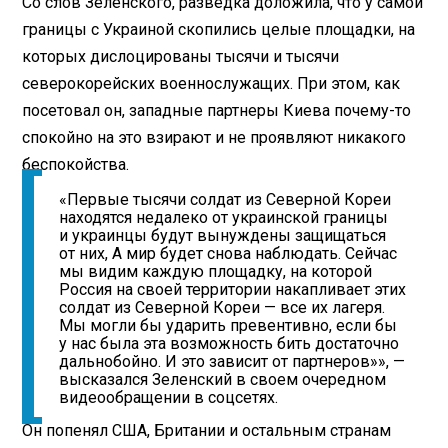
Со слов Зеленского, разведка доложила, что у самой
границы с Украиной скопились целые площадки, на
которых дислоцированы тысячи и тысячи
северокорейских военнослужащих. При этом, как
посетовал он, западные партнеры Киева почему-то
спокойно на это взирают и не проявляют никакого
беспокойства.
«Первые тысячи солдат из Северной Кореи
находятся недалеко от украинской границы
и украинцы будут вынуждены защищаться
от них, А мир будет снова наблюдать. Сейчас
мы видим каждую площадку, на которой
Россия на своей территории накапливает этих
солдат из Северной Кореи — все их лагеря.
Мы могли бы ударить превентивно, если бы
у нас была эта возможность бить достаточно
дальнобойно. И это зависит от партнеров»», —
высказался Зеленский в своем очередном
видеообращении в соцсетях.
Он попенял США, Британии и остальным странам