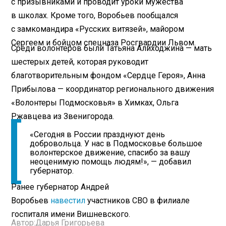
с призывниками и проводит уроки мужества
в школах. Кроме того, Воробьев пообщался
с замкомандира «Русских витязей», майором
Сергеем и бойцом спецназа Росгвардии Львом.
Среди волонтеров были Татьяна Алиходжина — мать
шестерых детей, которая руководит
благотворительным фондом «Сердце Героя», Анна
Прибылова — координатор регионального движения
«Волонтеры Подмосковья» в Химках, Ольга
Ржавцева из Звенигорода.
«Сегодня в России празднуют день
добровольца. У нас в Подмосковье большое
волонтерское движение, спасибо за вашу
неоценимую помощь людям!», — добавил
губернатор.
Ранее губернатор Андрей
Воробьев
навестил
участников СВО в филиале
госпиталя имени Вишневского.
Автор:
Дарья Григорьева