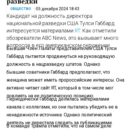
разведки
05 декабря 2024 18:43
ОБЩЕСТВО
Кандидат на должность директора
национальной разведки США Тулси Габбард
интересуется материалами
RT
. Как отметили
обозреватели ABC News, это вызывает много
вопросов в его американском окружении.
Бывшая Член Палаты представителей США Тулси
Габбард пытается продвинуться на руководящую
должность в нацразведку штатов. Однако
бывшие советники Габбард предполагают, что
женщина может иметь пророссийские интересы. Она
активно читает сайт RT, который в том числе мог
повлиять на ее политическую позицию.
Периодически Габбард делилась материалами
канала с коллегами, но они пытались убедить ее в
ненадежности источника. Однако политический
деятель не перестала следить за публикациями.
В команде Трампа отметили, что на самом деле