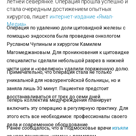
летней северянке. Операция прошла успешно и
стала очередным достижением опытных
хирургов, пишет
интернет-издание «Ямал-
Медиа»
.
Операция по удалению доли щитовидной железы с
помощью эндоскопа была проведена онкологом
Русланом Чупиным и хирургом Камилем
Магомеджановым. Для проникновения к щитовидке
специалисты сделали небольшой разрез в нижней
части шеи и «ювелирно» удалили пораженную долю.
Примечательно, что операция стала не только
уникальной для новоуренгойской больницы, но и
заняла лишь 30 минут. Пациентке предстоит
восстанавливаться от трех до семи дней.
Теперь коллектив медучреждения планирует
включить эту операцию в регулярную практику. Для
этого есть все необходимое: профессионалы своего
дела и современное оборудование.
Ранее сообщалось, что в Подмосковье врачи
изъяли