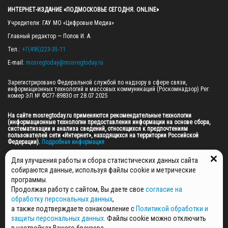
ИНТЕРНЕТ-ИЗДАНИЕ «ПОДМОСКОВЬЕ СЕГОДНЯ. ONLINE»
Учредители: ГАУ МО «Цифровые Медиа»

Главный редактор — Попов И. А.

Тел.: 
+7(495)223-35-11
E-mail: 
mosregtoday@mosregtoday.ru
Зарегистрировано Федеральной службой по надзору в сфере связи, 
информационных технологий и массовых коммуникаций (Роскомнадзор) Рег. 
номер ЭЛ № ФС77-89830 от 28.07.2025

На сайте mosregtoday.ru применяются рекомендательные технологии 
(информационные технологии предоставления информации на основе сбора, 
систематизации и анализа сведений, относящихся к предпочтениям 
пользователей сети «Интернет», находящихся на территории Российской 
Федерации).
 Подробная информация
© 2026 ПРАВА НА ВСЕ МАТЕРИАЛЫ САЙТА ПРИНАДЛЕЖАТ ГАУ МО "ЦИФРОВЫЕ 
Для улучшения работы и сбора статистических данных сайта
МЕДИА" (ОГРН: 1255000059467).
собираются данные, используя файлы cookie и метрические
программы.
Продолжая работу с сайтом, Вы даете свое
согласие на
ПОЛИТИКА ОБРАБОТКИ И ЗАЩИТЫ ПЕРСОНАЛЬНЫХ ДАННЫХ
обработку персональных данных
,
НОВОСТИ
а также подтверждаете ознакомление с
Политикой обработки и
ГАЗЕТЫ
защиты персональных данных
. Файлы cookie можно отключить
РЕКЛАМОДАТЕЛЯМ