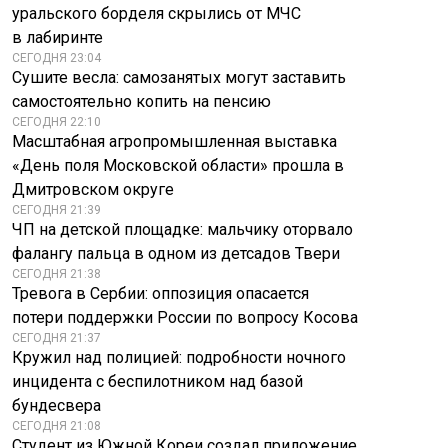
уральского борделя скрылись от МЧС
в лабиринте
СЕГОДНЯ 23:04
Сушите весла: самозанятых могут заставить
самостоятельно копить на пенсию
СЕГОДНЯ 22:10
Масштабная агропромышленная выставка
«День поля Московской области» прошла в
Дмитровском округе
СЕГОДНЯ 21:39
ЧП на детской площадке: мальчику оторвало
АБН24: Запад
опозорился после
фалангу пальца в одном из детсадов Твери
Пашинян сделал
шуток над
СЕГОДНЯ 21:38
резкое заявление о
процессорами
Тревога в Сербии: оппозиция опасается
ЕАЭС
России
потери поддержки России по вопросу Косова
СЕГОДНЯ 21:37
Кружил над полицией: подробности ночного
инцидента с беспилотником над базой
бундесвера
СЕГОДНЯ 21:08
Студент из Южной Кореи создал приложение