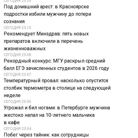
СЕГОДНЯ 23:25
Под домашний арест: в Красноярске
подростки избили мужчину до потери
сознания
СЕГОДНЯ 23:10
Рекомендует Минздрав: пять новых
препаратов включили в перечень
жизненноважных
СЕГОДНЯ 23:08
Рекордный конкурс: МГУ раскрыл средний
балл ЕГЭ зачисленных студентов в 2026 году
СЕГОДНЯ 23:07
Температурный провал: насколько опустится
столбик термометра в столице на следующей
неделе
СЕГОДНЯ 23:06
Угрожал и бил ногами: в Петербурге мужчина
жестоко напал на 10-летнего мальчика
в кафе
СЕГОДНЯ 23:04
Побег через тайник: как сотрудницы