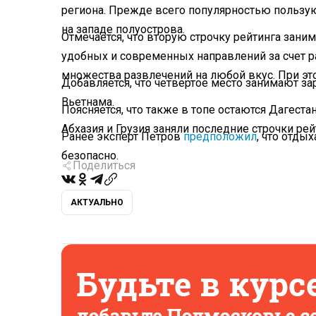
региона. Прежде всего популярностью польз
на западе полуострова.
Отмечается, что вторую строчку рейтинга зани
удобных и современных направлений за счет р
множества развлечений на любой вкус. При эт
Добавляется, что четвертое место занимают за
Вьетнама.
Поясняется, что также в топе остаются Дагест
Абхазия и Грузия заняли последние строчки рей
Ранее эксперт Петров
предположил
, что отды
безопасно.
Поделиться
АКТУАЛЬНО