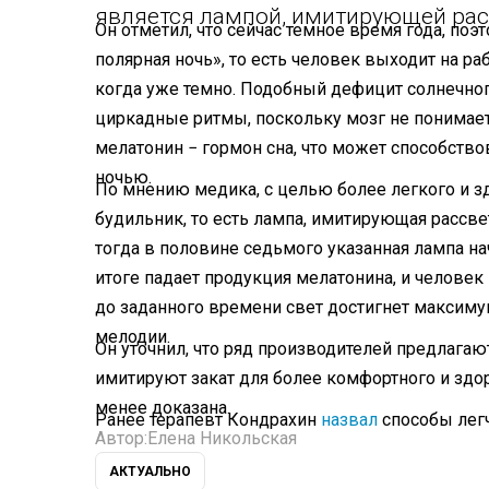
является лампой, имитирующей рас
Он отметил, что сейчас темное время года, поэ
полярная ночь», то есть человек выходит на ра
когда уже темно. Подобный дефицит солнечног
циркадные ритмы, поскольку мозг не понимает,
мелатонин − гормон сна, что может способств
ночью.
По мнению медика, с целью более легкого и 
будильник, то есть лампа, имитирующая рассвет
тогда в половине седьмого указанная лампа н
итоге падает продукция мелатонина, и человек 
до заданного времени свет достигнет максимум
мелодии.
Он уточнил, что ряд производителей предлагаю
имитируют закат для более комфортного и здор
менее доказана.
Ранее терапевт Кондрахин
назвал
способы легч
Автор:
Елена Никольская
АКТУАЛЬНО