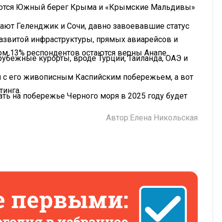
уются Южный берег Крыма и «Крымские Мальдивы»
мают Геленджик и Сочи, давно завоевавшие статус
азвитой инфраструктуры, прямых авиарейсов и
ом 13% респондентов остаются верны Анапе.
рубежные курорты, вроде Турции, Таиланда, ОАЭ и
ан с его живописным Каспийским побережьем, а вот
тинга.
хать на побережье Черного моря в 2025 году будет
Автор:
Елена Никольская