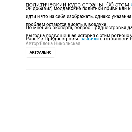
политический курс страны. Об этом
Он добавил, молдавские политики привыкли к 
идти и что из себя изображать, однако указанн
проблем остаются висеть в воздухе.
По мнению эксперта, вопрос Приднестровья д
выгодна подвешенная история с этим регионом,
Ранее в Приднестровье
заявили
о готовности Р
Автор:
Елена Никольская
АКТУАЛЬНО