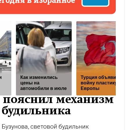
и
Как изменились
Турция объявила
цены на
войну пластику из
автомобили в июле
Европы
в пояснил механизм
 будильника
Бузунова, световой будильник