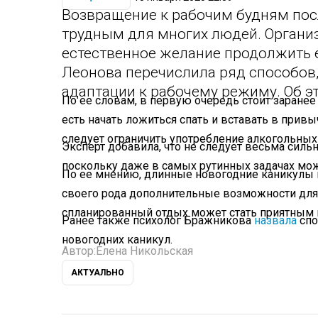
Возвращение к рабочим будням пос
трудным для многих людей. Органи
естественное желание продолжить е
Леонова перечислила ряд способов
адаптации к рабочему режиму. Об 
По ее словам, в первую очередь стоит заранее 
есть начать ложиться спать и вставать в привы
следует ограничить употребление алкогольных
Эксперт добавила, что не следует весьма силь
поскольку даже в самых рутинных задачах мож
По ее мнению, длинные новогодние каникулы м
своего рода дополнительные возможности для
спланированный отдых может стать приятным м
Ранее также психолог Бражникова
назвала
спо
новогодних каникул.
Автор:
Елена Никольская
АКТУАЛЬНО