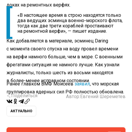
доках на ремонтных верфях.
«В настоящее время в строю находятся только
два ведущих эсминца военно-морского флота,
тогда как две трети кораблей простаивают
на ремонтной верфи», — пишет издание.
Как добавляется в материале, эсминец Daring
с момента своего спуска на воду провел времени
на верфи намного больше, чем в море. С военными
фрегатами ситуация не намного лучше. Как узнали
журналисты, только шесть из восьми находятся
в более-менее исправном состоянии.
Ранее главком ВМФ Моисеев
заявил
, что морская
группировка ядерных сил РФ полностью обновлена.
Поделиться
Автор:
Евгений Шереметев
АКТУАЛЬНО