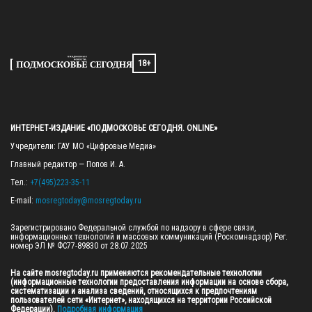
18+
ИНТЕРНЕТ-ИЗДАНИЕ «ПОДМОСКОВЬЕ СЕГОДНЯ. ONLINE»
Учредители: ГАУ МО «Цифровые Медиа»

Главный редактор — Попов И. А.

Тел.: 
+7(495)223-35-11
E-mail: 
mosregtoday@mosregtoday.ru
Зарегистрировано Федеральной службой по надзору в сфере связи, 
информационных технологий и массовых коммуникаций (Роскомнадзор) Рег. 
номер ЭЛ № ФС77-89830 от 28.07.2025

На сайте mosregtoday.ru применяются рекомендательные технологии 
(информационные технологии предоставления информации на основе сбора, 
систематизации и анализа сведений, относящихся к предпочтениям 
пользователей сети «Интернет», находящихся на территории Российской 
Федерации).
 Подробная информация