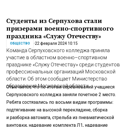
Студенты из Серпухова стали
призерами военно-спортивного
праздника «Служу Отечеству»
22 февраля 2024 10:15
ОБЩЕСТВО
Команда Серпуховского колледжа приняла
участие в областном военно–спортивном
празднике «Служу Отечеству» среди студентов
профессиональных организаций Московской
области. Об этом сообщает Министерство
образования Московской области.
Отмечается, что по итогам соревнований учащиеся
Серпуховского колледжа заняли почетное 2 место.
Ребята состязались по восьми видам программы:
подтягивание на высокой перекладине, сборка
и разборка автомата, стрельба из пневматической
винтовки, надевание комплекта Л1, надевание