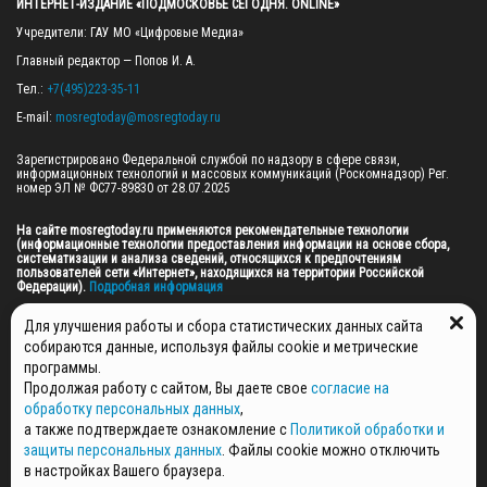
ИНТЕРНЕТ-ИЗДАНИЕ «ПОДМОСКОВЬЕ СЕГОДНЯ. ONLINE»
Учредители: ГАУ МО «Цифровые Медиа»

Главный редактор — Попов И. А.

Тел.: 
+7(495)223-35-11
E-mail: 
mosregtoday@mosregtoday.ru
Зарегистрировано Федеральной службой по надзору в сфере связи, 
информационных технологий и массовых коммуникаций (Роскомнадзор) Рег. 
номер ЭЛ № ФС77-89830 от 28.07.2025

На сайте mosregtoday.ru применяются рекомендательные технологии 
(информационные технологии предоставления информации на основе сбора, 
систематизации и анализа сведений, относящихся к предпочтениям 
пользователей сети «Интернет», находящихся на территории Российской 
Федерации).
 Подробная информация
© 2026 ПРАВА НА ВСЕ МАТЕРИАЛЫ САЙТА ПРИНАДЛЕЖАТ ГАУ МО "ЦИФРОВЫЕ 
Для улучшения работы и сбора статистических данных сайта
МЕДИА" (ОГРН: 1255000059467).
собираются данные, используя файлы cookie и метрические
программы.
Продолжая работу с сайтом, Вы даете свое
согласие на
ПОЛИТИКА ОБРАБОТКИ И ЗАЩИТЫ ПЕРСОНАЛЬНЫХ ДАННЫХ
обработку персональных данных
,
НОВОСТИ
а также подтверждаете ознакомление с
Политикой обработки и
ГАЗЕТЫ
защиты персональных данных
. Файлы cookie можно отключить
РЕКЛАМОДАТЕЛЯМ
в настройках Вашего браузера.