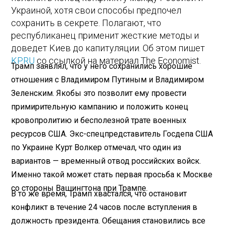
Украиной, хотя свои способы предпочел
сохранить в секрете. Полагают, что
республиканец применит жесткие методы и
доведет Киев до капитуляции. Об этом пишет
KP.RU
со ссылкой на материал The Economist.
Трамп заявлял, что у него сохранились хорошие
отношения с Владимиром Путиным и Владимиром
Зеленским. Якобы это позволит ему провести
примирительную кампанию и положить конец
кровопролитию и бесполезной трате военных
ресурсов США. Экс-спецпредставитель Госдепа США
по Украине Курт Волкер отмечал, что один из
вариантов — временный отвод российских войск.
Именно такой может стать первая просьба к Москве
со стороны Вашингтона при Трампе.
В то же время, Трамп хвастался, что остановит
конфликт в течение 24 часов после вступления в
должность президента. Обещания становились все