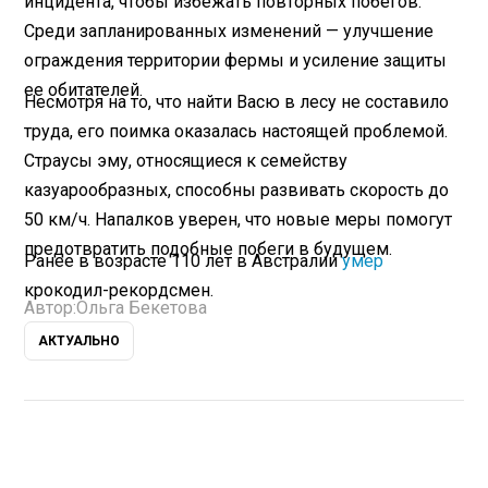
инцидента, чтобы избежать повторных побегов.
Среди запланированных изменений — улучшение
ограждения территории фермы и усиление защиты
ее обитателей.
Несмотря на то, что найти Васю в лесу не составило
труда, его поимка оказалась настоящей проблемой.
Страусы эму, относящиеся к семейству
казуарообразных, способны развивать скорость до
50 км/ч. Напалков уверен, что новые меры помогут
предотвратить подобные побеги в будущем.
Ранее в возрасте 110 лет в Австралии
умер
крокодил-рекордсмен.
Автор:
Ольга Бекетова
АКТУАЛЬНО