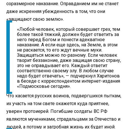
соразмерное наказание. Оправданием им не станет
даже искренняя убежденность в том, что они
«защищают свою землю».
«Любой человек, который совершает грех, тем
более такой тяжкий, должен будет ответить за
него перед Богом и понести адекватное
наказание. А если еще здесь, на Земле, в этом
не раскается, то его ждут вечные муки.
Защищаться можно по-разному. Если человек
творит беззаконие, даже защищая свою страну,
это не оправдывает его. Каждый ответит
соответственно своему злу. В любом случае
надо будет отвечать», — подчеркнул Харитонов
в беседе с корреспондентом интернет-издания
«Подмосковье сегодня».
Что касается русских воинов, подвергшихся пыткам,
их участь на том свете окажется куда приятнее,
уверен протоиерей. Погибшие солдаты ВС РФ
являются мучениками, страдальцами за Отечество и
людей, а потому и загробная жизнь их будет иной.