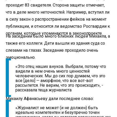
проходит 83 свидетеля. Сторона защиты отмечает,
что в деле много неточностей. Например, вступил ли
в силу закон о распространении фейков на момент
публикации, и относится ли ведомство Росгвардии к
органам, которые упоминаются в законопроекте.
На заседании было много близких людей Михаила, а
также его коллеги. Дети вышли из здания суда со
слезами на глазах. Заседание проходило очень
эмоционально.
«Это отец наших внуков. Выбрали, потому что
видели в нем очень много ценностей
человеческих. Мы до сих пор думаем, что это
все [дело] — аморфное, что все вот-вот
рассыпется. Не верим, что это происходит», -
рассказала теща журналиста
Михаилу Афанасьеву дали последнее слово:
«Журналист не может (и не должен) быть
идеально компетентен и безупречно точен