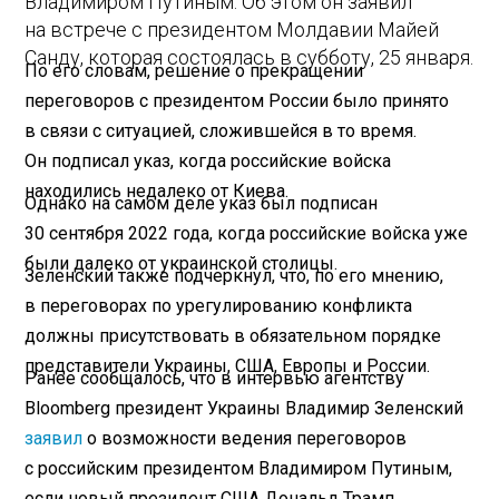
Владимиром Путиным. Об этом он заявил
на встрече с президентом Молдавии Майей
Санду, которая состоялась в субботу, 25 января.
По его словам, решение о прекращении
переговоров с президентом России было принято
в связи с ситуацией, сложившейся в то время.
Он подписал указ, когда российские войска
находились недалеко от Киева.
Однако на самом деле указ был подписан
30 сентября 2022 года, когда российские войска уже
были далеко от украинской столицы.
Зеленский также подчеркнул, что, по его мнению,
в переговорах по урегулированию конфликта
должны присутствовать в обязательном порядке
представители Украины, США, Европы и России.
Ранее сообщалось, что в интервью агентству
Bloomberg президент Украины Владимир Зеленский
заявил
о возможности ведения переговоров
с российским президентом Владимиром Путиным,
если новый президент США Дональд Трамп