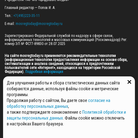
Главный редактор — Попов И. А.

Тел.: 
+7(495)223-35-11
E-mail: 
mosregtoday@mosregtoday.ru
Зарегистрировано Федеральной службой по надзору в сфере связи, 
информационных технологий и массовых коммуникаций (Роскомнадзор) Рег. 
номер ЭЛ № ФС77-89830 от 28.07.2025

На сайте mosregtoday.ru применяются рекомендательные технологии 
(информационные технологии предоставления информации на основе сбора, 
систематизации и анализа сведений, относящихся к предпочтениям 
пользователей сети «Интернет», находящихся на территории Российской 
Федерации).
 Подробная информация
© 2026 ПРАВА НА ВСЕ МАТЕРИАЛЫ САЙТА ПРИНАДЛЕЖАТ ГАУ МО "ЦИФРОВЫЕ 
Для улучшения работы и сбора статистических данных сайта
МЕДИА" (ОГРН: 1255000059467).
собираются данные, используя файлы cookie и метрические
программы.
Продолжая работу с сайтом, Вы даете свое
согласие на
ПОЛИТИКА ОБРАБОТКИ И ЗАЩИТЫ ПЕРСОНАЛЬНЫХ ДАННЫХ
обработку персональных данных
,
НОВОСТИ
а также подтверждаете ознакомление с
Политикой обработки и
ГАЗЕТЫ
защиты персональных данных
. Файлы cookie можно отключить
РЕКЛАМОДАТЕЛЯМ
в настройках Вашего браузера.
КОНТАКТНАЯ ИНФОРМАЦИЯ
О РЕДАКЦИИ