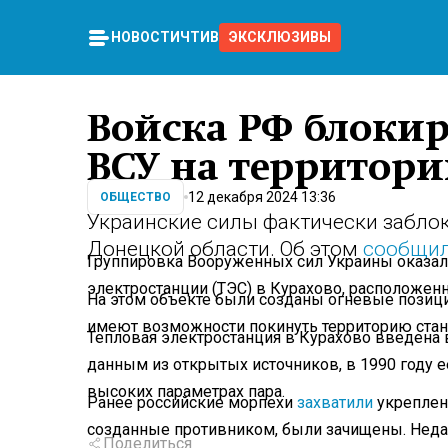
НОВОСТИ
ЧТИВО
ЭКСКЛЮЗИВЫ
Войска РФ блоки
ВСУ на территори
12 декабря 2024 13:36
ОБЩЕСТВО
Украинские силы фактически забло
Донецкой области. Об этом
сообщи
Группировка Вооруженных сил Украины оказал
электростанции (ТЭС) в Курахово, расположен
На этом объекте были созданы огневые позици
имеют возможности покинуть территорию стан
Тепловая электростанция в Курахово введена 
данным из открытых источников, в 1990 году е
высоких параметрах пара.
Ранее российские морпехи
захватили
укреплен
созданные противником, были зачищены. Недал
Поделиться