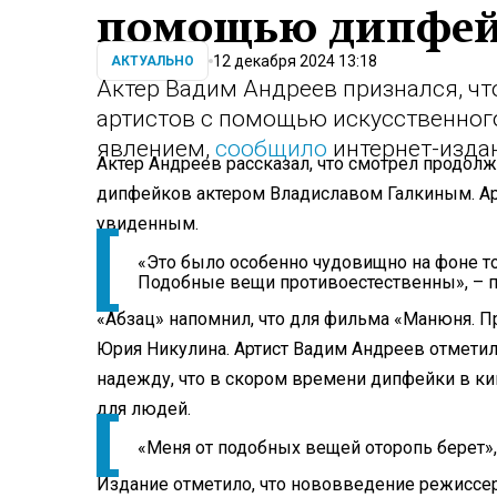
помощью дипфе
12 декабря 2024 13:18
АКТУАЛЬНО
Актер Вадим Андреев признался, чт
артистов с помощью искусственног
явлением,
сообщило
интернет-издан
Актер Андреев рассказал, что смотрел продо
дипфейков актером Владиславом Галкиным. Ар
увиденным.
«Это было особенно чудовищно на фоне то
Подобные вещи противоестественны», – п
«Абзац» напомнил, что для фильма «Манюня. П
Юрия Никулина. Артист Вадим Андреев отметил
надежду, что в скором времени дипфейки в ки
для людей.
«Меня от подобных вещей оторопь берет», 
Издание отметило, что нововведение режиссе