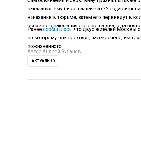
Сам обвиняемый свою вину признал, а также ра
наказания. Ему было назначено 22 года лишени
наказание в тюрьме, затем его переведут в ко
основного наказания его еще на два года подв
Ранее
сообщалось
, что двух жителей Москвы 
по которому они проходят, засекречено, им гр
пожизненного.
Автор:
Андрей Зубанов
АКТУАЛЬНО