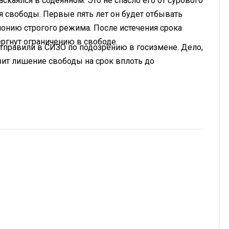
скаялся в содеянном. Это не спасло его от сурового
я свободы. Первые пять лет он будет отбывать
лонию строгого режима. После истечения срока
ергнут ограничению в свободе.
отправили в СИЗО по подозрению в госизмене. Дело,
озит лишение свободы на срок вплоть до