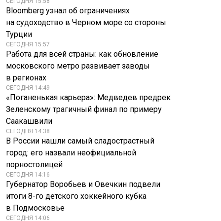
СЕГОДНЯ 15:58
Bloomberg узнал об ограничениях
на судоходство в Черном море со стороны
Турции
СЕГОДНЯ 15:57
Работа для всей страны: как обновление
московского метро развивает заводы
в регионах
СЕГОДНЯ 14:49
«Поганенькая карьера»: Медведев предрек
Зеленскому трагичный финал по примеру
Саакашвили
СЕГОДНЯ 14:38
В России нашли самый сладострастный
город: его назвали неофициальной
порностолицей
СЕГОДНЯ 14:16
Губернатор Воробьев и Овечкин подвели
итоги 8-го детского хоккейного кубка
в Подмосковье
СЕГОДНЯ 14:06