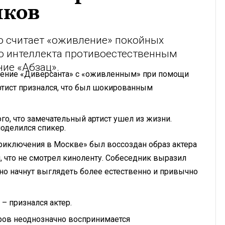
йков
о считает «оживление» покойных
о интеллекта противоестественным
ие «Абзац».
лжение «Диверсанта» с «оживленным» при помощи
тист признался, что был шокированным
го, что замечательный артист ушел из жизни.
оделился спикер.
риключения в Москве» был воссоздан образ актера
, что не смотрел киноленту. Собеседник выразил
но начнут выглядеть более естественно и привычно
– признался актер.
ров неоднозначно воспринимается