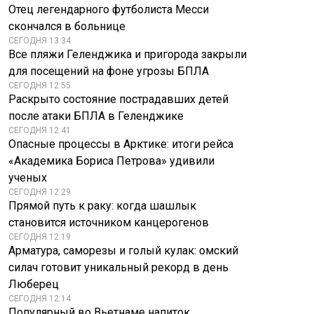
Отец легендарного футболиста Месси
скончался в больнице
СЕГОДНЯ 13:34
Все пляжи Геленджика и пригорода закрыли
для посещений на фоне угрозы БПЛА
СЕГОДНЯ 12:55
Раскрыто состояние пострадавших детей
после атаки БПЛА в Геленджике
СЕГОДНЯ 12:41
Опасные процессы в Арктике: итоги рейса
«Академика Бориса Петрова» удивили
ученых
СЕГОДНЯ 12:29
Прямой путь к раку: когда шашлык
становится источником канцерогенов
СЕГОДНЯ 12:19
Арматура, саморезы и голый кулак: омский
силач готовит уникальный рекорд в день
Люберец
СЕГОДНЯ 12:14
Популярный во Вьетнаме напиток