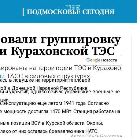
ровали группировку
и Кураховской ТЭС
кированы на территории ТЭС в Курахово
ли
ТАСС в силовых структурах.
ась в ловушке на территории тепловой
ной в Донецкой Народной Республике.
и и укрытия, однако сейчас украинские военные не
ции.
в эксплуатацию еще летом 1941 года. Согласно
е мощность достигла 1470 МВт. Станция работала на
ные позиции ВСУ в Курской области. Окопы,
еко от них осталась боевая техника НАТО.
Автор:
Ольга Бекетова