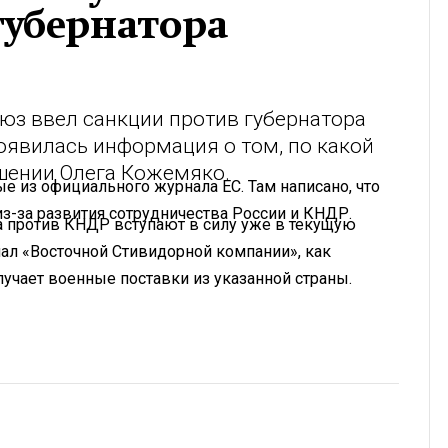
губернатора
оюз ввел санкции против губернатора
оявилась информация о том, по какой
ошении Олега Кожемяко.
ые из официального журнала ЕС. Там написано, что
-за развития сотрудничества России и КНДР.
а против КНДР вступают в силу уже в текущую
инал «Восточной Стивидорной компании», как
лучает военные поставки из указанной страны.