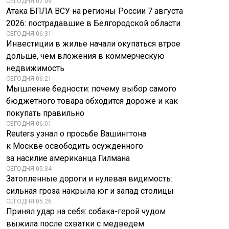
СЕГОДНЯ 07:09
Атака БПЛА ВСУ на регионы России 7 августа
2026: пострадавшие в Белгородской области
СЕГОДНЯ 06:31
Инвестиции в жилье начали окупаться втрое
дольше, чем вложения в коммерческую
недвижимость
СЕГОДНЯ 06:21
Мышление бедности: почему выбор самого
бюджетного товара обходится дороже и как
покупать правильно
СЕГОДНЯ 06:01
Reuters узнал о просьбе Вашингтона
к Москве освободить осужденного
за насилие американца Гилмана
СЕГОДНЯ 05:34
Затопленные дороги и нулевая видимость:
сильная гроза накрыла юг и запад столицы
СЕГОДНЯ 05:26
Принял удар на себя: собака-герой чудом
выжила после схватки с медведем