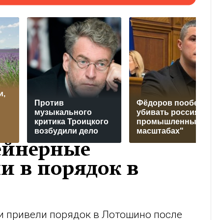
и,
Против
Фёдоров пообещал
музыкального
убивать россиян "в
критика Троицкого
промышленных
возбудили дело
масштабах"
ейнерные
и в порядок в
 привели порядок в Лотошино после