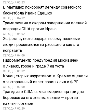
СЕГОДНЯ 05:23
В Мытищах похоронят легенду советского
баскетбола Ивана Едешко
СЕГОДНЯ 04:32
Трамп заявил о скором завершении военной
операции США против Ирана
СЕГОДНЯ 04:02
Эффект чуткого радара: почему пожилые
люди просыпаются на рассвете и как это
исправить
Дерматолог
Домашняя армия:
СЕГОДНЯ 04:00
предупредила об
военкор Сладков
Гидрометцентр предупредил москвичей
опасности алкоголя
предложил идею
на пляже
для обороны
о ливнях, грозе и граде 7 августа
СЕГОДНЯ 03:32
Конец старых нарративов: в Кремле оценили
электоральный взлет правых сил в ФРГ
СЕГОДНЯ 03:00
Трагедия в США: семья американца три дня
боролась за его жизнь, а затем — против
изъятия органов
СЕГОДНЯ 02:29