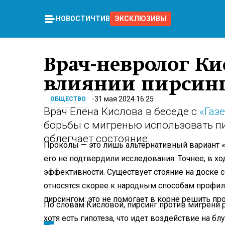
НОВОСТИ
ЧТИВО
ЭКСКЛЮЗИВЫ
Врач-невролог Ки
влиянии пирсинг
31 мая 2024 16:25
ОБЩЕСТВО
Врач Елена Кислова в беседе с
«Газе
борьбы с мигренью использовать пир
облегчает состояние.
Проколы — это лишь альтернативный вариант «
его не подтвердили исследования. Точнее, в хо
эффективности. Существует стояние на доске с
относятся скорее к народным способам профила
пирсингом: это не помогает в корне решить пр
По словам Кисловой, пирсинг против мигрени 
хотя есть гипотеза, что идет воздействие на б