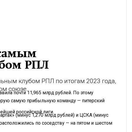
 самым
бом РПЛ
ьным клубом РПЛ по итогам 2023 года,
ом союзе.
авила почти 11,965 млрд рублей. По этому
торую самую прибыльную команду — питерский
нейшей российской лиги.
так» (минус 1,270 млрд рублей) и ЦСКА (минус
е расположились по соседству — на пятом и шестом