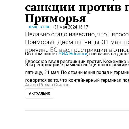
санкции против 
Приморья
31 мая 2024 16:17
ОБЩЕСТВО
Недавно стало известно, что Еврос
Приморья. Днем пятницы, 31 мая, п
причине ЕС ввел рестрикции в отн
Об этом пишет
РИА Новости
, ссылаясь на данн
Евросоюз ввел рестрикции против Кожемяко из
Эти рестрикции в рамках санкционного режим
пятницу, 31 мая. По ограничения попал и терм
говорится за то, что контейнерный терминал по
Автор:
Роман Святов
АКТУАЛЬНО