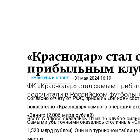
«Краснодар» стал
прибыльным клу
31 мая 2024 16:19
КУЛЬТУРА И СПОРТ
ФК «Краснодар» стал самым прибыл
подсчитали в Российском футбольн
Согласно отчету от РФС, прибыль «быков» сост
показателю «Краснодар» намного опередил в
«Зенит» (2,006 млрд рублей).
Всего в плюсе оказались 10 из 16 клубов силь
Самыми убыточными оказались столичные «Спар
1,523 млрд рублей). Они и в турнирной таблиц
местах.