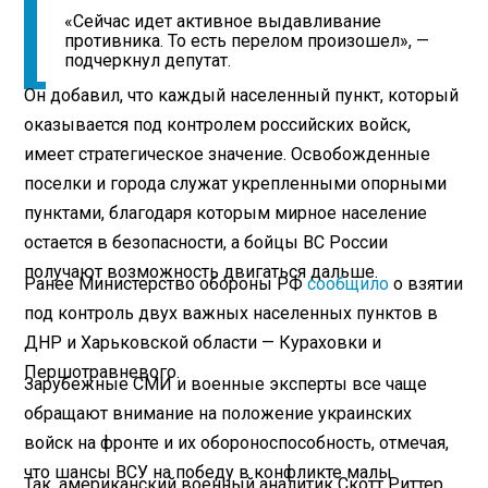
«Сейчас идет активное выдавливание
противника. То есть перелом произошел», —
подчеркнул депутат.
Он добавил, что каждый населенный пункт, который
оказывается под контролем российских войск,
имеет стратегическое значение. Освобожденные
поселки и города служат укрепленными опорными
пунктами, благодаря которым мирное население
остается в безопасности, а бойцы ВС России
получают возможность двигаться дальше.
Ранее Министерство обороны РФ
сообщило
о взятии
под контроль двух важных населенных пунктов в
ДНР и Харьковской области — Кураховки и
Першотравневого.
Зарубежные СМИ и военные эксперты все чаще
обращают внимание на положение украинских
войск на фронте и их обороноспособность, отмечая,
что шансы ВСУ на победу в конфликте малы.
Так, американский военный аналитик Скотт Риттер