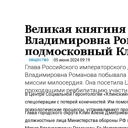
Великая княгиня
Владимировна Ро
подмосковный К
05 июня 2024 09:19
ОБЩЕСТВО
Глава Российского императорского
Владимировна Романова побывала в
миссии милосердия. Она посетила 
проходящими реабилитацию участн
В Центре Социальной Геронтологии «Клинский»
спецоперации с потерей конечностей. Им помо
психологические процессы, устанавливают прот
Глава городского округа Клин Алена Дмитриев
должностные лица Министерства обороны РФ п