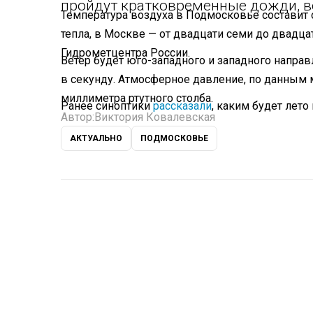
пройдут кратковременные дожди, 
Температура воздуха в Подмосковье составит 
тепла, в Москве — от двадцати семи до двадца
Гидрометцентра России.
Ветер будет юго-западного и западного направ
в секунду. Атмосферное давление, по данным 
миллиметра ртутного столба.
Ранее синоптики
рассказали
, каким будет лето
Автор:
Виктория Ковалевская
АКТУАЛЬНО
ПОДМОСКОВЬЕ