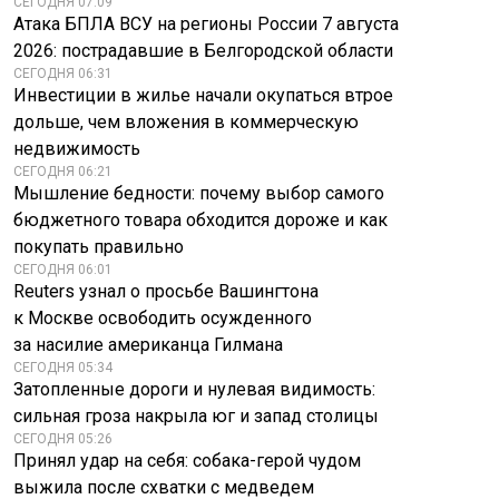
СЕГОДНЯ 07:09
Атака БПЛА ВСУ на регионы России 7 августа
2026: пострадавшие в Белгородской области
СЕГОДНЯ 06:31
Инвестиции в жилье начали окупаться втрое
дольше, чем вложения в коммерческую
недвижимость
СЕГОДНЯ 06:21
Мышление бедности: почему выбор самого
бюджетного товара обходится дороже и как
покупать правильно
СЕГОДНЯ 06:01
Reuters узнал о просьбе Вашингтона
к Москве освободить осужденного
за насилие американца Гилмана
СЕГОДНЯ 05:34
Затопленные дороги и нулевая видимость:
сильная гроза накрыла юг и запад столицы
СЕГОДНЯ 05:26
Принял удар на себя: собака-герой чудом
выжила после схватки с медведем