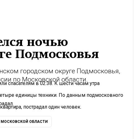
елся ночью
уге Подмосковья
нском городском округе Подмосковья,
сии по Московской области.
и спасателям в 02:38. К шести часам утра
четыре единицы техники. По данным подмосковного
радал.
 квартира, пострадал один человек.
О МОСКОВСКОЙ ОБЛАСТИ