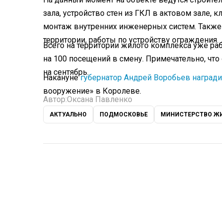
зала, устройство стен из ГКЛ в актовом зале, к
монтаж внутренних инженерных систем. Также 
территории, работы по устройству ограждения.
Всего на территории жилого комплекса уже раб
на 100 посещений в смену. Примечательно, чт
на сентябрь.
Накануне
губернатор Андрей Воробьев наград
вооружение» в Королеве.
Автор:
Оксана Павленко
АКТУАЛЬНО
ПОДМОСКОВЬЕ
МИНИСТЕРСТВО Ж