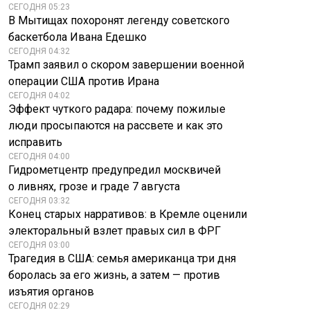
СЕГОДНЯ 05:23
В Мытищах похоронят легенду советского
баскетбола Ивана Едешко
СЕГОДНЯ 04:32
Трамп заявил о скором завершении военной
операции США против Ирана
СЕГОДНЯ 04:02
Эффект чуткого радара: почему пожилые
люди просыпаются на рассвете и как это
исправить
СЕГОДНЯ 04:00
Гидрометцентр предупредил москвичей
о ливнях, грозе и граде 7 августа
СЕГОДНЯ 03:32
Конец старых нарративов: в Кремле оценили
электоральный взлет правых сил в ФРГ
СЕГОДНЯ 03:00
Трагедия в США: семья американца три дня
боролась за его жизнь, а затем — против
изъятия органов
СЕГОДНЯ 02:29