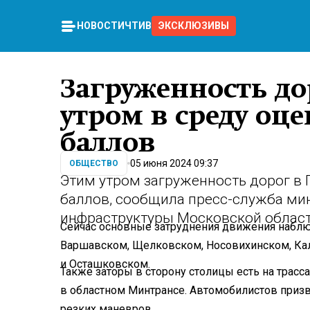
НОВОСТИ
ЧТИВО
ЭКСКЛЮЗИВЫ
Загруженность до
утром в среду оце
баллов
05 июня 2024 09:37
ОБЩЕСТВО
Этим утром загруженность дорог в 
баллов, сообщила пресс-служба ми
инфраструктуры Московской област
Сейчас основные затруднения движения наблю
Варшавском, Щелковском, Носовихинском, К
и Осташковском.
Также заторы в сторону столицы есть на трасса
в областном Минтрансе. Автомобилистов приз
резких маневров.