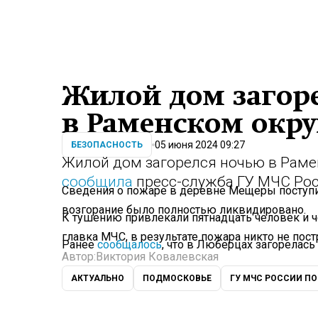
Жилой дом загор
в Раменском окр
05 июня 2024 09:27
БЕЗОПАСНОСТЬ
Жилой дом загорелся ночью в Раме
сообщила
пресс-служба ГУ МЧС Рос
Сведения о пожаре в деревне Мещеры поступил
возгорание было полностью ликвидировано.
К тушению привлекали пятнадцать человек и 
главка МЧС, в результате пожара никто не пост
Ранее
сообщалось
, что в Люберцах загорелась
Автор:
Виктория Ковалевская
АКТУАЛЬНО
ПОДМОСКОВЬЕ
ГУ МЧС РОССИИ П