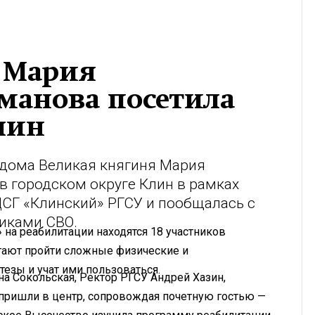
 Мария
манова посетила
лин
 дома Великая княгиня Мария
 городском округе Клин в рамках
ЦСГ «Клинский» РГСУ и пообщалась с
иками СВО.
 на реабилитации находятся 18 участников
гают пройти сложные физические и
езы и учат ими пользоваться.
на Сокольская, Ректор РГСУ Андрей Хазин,
ришли в центр, сопровождая почетную гостью —