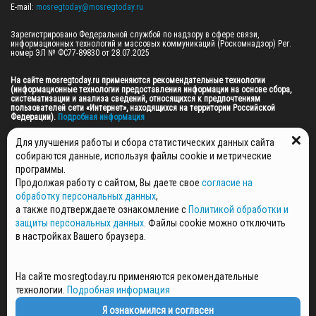
E-mail: 
mosregtoday@mosregtoday.ru
Зарегистрировано Федеральной службой по надзору в сфере связи, 
информационных технологий и массовых коммуникаций (Роскомнадзор) Рег. 
номер ЭЛ № ФС77-89830 от 28.07.2025

На сайте mosregtoday.ru применяются рекомендательные технологии 
(информационные технологии предоставления информации на основе сбора, 
систематизации и анализа сведений, относящихся к предпочтениям 
пользователей сети «Интернет», находящихся на территории Российской 
Федерации).
 Подробная информация
© 2026 ПРАВА НА ВСЕ МАТЕРИАЛЫ САЙТА ПРИНАДЛЕЖАТ ГАУ МО "ЦИФРОВЫЕ 
Для улучшения работы и сбора статистических данных сайта
МЕДИА" (ОГРН: 1255000059467).
собираются данные, используя файлы cookie и метрические
программы.
Продолжая работу с сайтом, Вы даете свое
согласие на
ПОЛИТИКА ОБРАБОТКИ И ЗАЩИТЫ ПЕРСОНАЛЬНЫХ ДАННЫХ
обработку персональных данных
,
НОВОСТИ
а также подтверждаете ознакомление с
Политикой обработки и
ГАЗЕТЫ
защиты персональных данных
. Файлы cookie можно отключить
РЕКЛАМОДАТЕЛЯМ
в настройках Вашего браузера.
КОНТАКТНАЯ ИНФОРМАЦИЯ
О РЕДАКЦИИ
На сайте mosregtoday.ru применяются рекомендательные
СПЕЦПРОЕКТЫ
технологии.
Подробная информация
СТАТЬИ
ПОЛИТИКА КОНФИДЕНЦИАЛЬНОСТИ
Я ознакомился и согласен