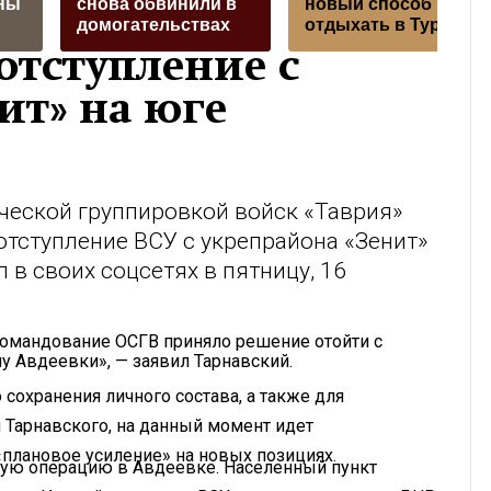
ны
снова обвинили в
новый способ
домогательствах
отдыхать в Турции
отступление с
ит» на юге
еской группировкой войск «Таврия»
тступление ВСУ с укрепрайона «Зенит»
 в своих соцсетях в пятницу, 16
командование ОСГВ приняло решение отойти с
у Авдеевки», — заявил Тарнавский.
 сохранения личного состава, а также для
 Тарнавского, на данный момент идет
«плановое усиление» на новых позициях.
ьную операцию в Авдеевке. Населенный пункт