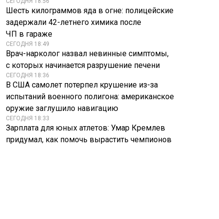
СЕГОДНЯ 18:56
Новикова о
завершении
Шесть килограммов яда в огне: полицейские
домашнем насилии
спецоперации
задержали 42-летнего химика после
ЧП в гараже
СЕГОДНЯ 18:49
Врач-нарколог назвал невинные симптомы,
с которых начинается разрушение печени
СЕГОДНЯ 18:36
В США самолет потерпел крушение из-за
испытаний военного полигона: американское
оружие заглушило навигацию
СЕГОДНЯ 18:33
Зарплата для юных атлетов: Умар Кремлев
придумал, как помочь вырастить чемпионов