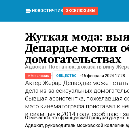
НОВОСТИ
ЧТИВО
ЭКСКЛЮЗИВЫ
Жуткая мода: выя
Депардье могли о
домогательствах
Адвокат Постанюк: доказать вину Жер
16 февраля 2024 17:28
ОБЩЕСТВО
Эксклюзив
Актер Жерар Депардье может стать
дела из-за сексуальных домогатель
бывшая ассистентка, пожелавшая со
мэтр кинематографа приставал к н
и сиамцы» в 2014 году, сообщают 
Отмечается, что французская прокуратура уже
Адвокат, руководитель московской коллегии 