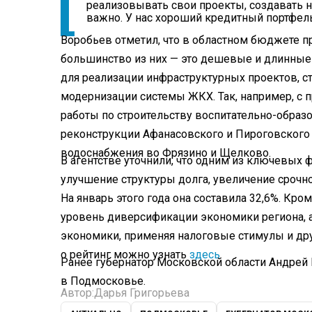
реализовывать свои проекты, создавать но
важно. У нас хороший кредитный портфель
Воробьев отметил, что в областном бюджете п
большинство из них — это дешевые и длинны
для реализации инфраструктурных проектов, с
модернизации системы ЖКХ. Так, например, с 
работы по строительству воспитательно-образ
реконструкции Афанасовского и Пироговског
водоснабжения во Фрязино и Щелково.
В агентстве уточнили, что одним из ключевых
улучшение структуры долга, увеличение срочн
На январь этого года она составила 32,6%. К
уровень диверсификации экономики региона, а
экономики, применяя налоговые стимулы и др
о рейтинг можно узнать
здесь
.
Ранее губернатор Московской области Андрей
в Подмосковье.
Автор:
Дарья Григорьева