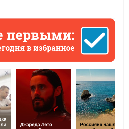
цка
или
Джареда Лето
Россияне нашли