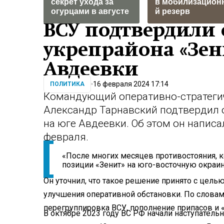
секрет ухода за
в мобилизацион
огурцами в августе
й резерв
ВСУ подтвердили 
укрепрайона «Зен
Авдеевки
16 февраля 2024 17:14
ПОЛИТИКА
Командующий оперативно-стратегич
Александр Тарнавский подтвердил о
на юге Авдеевки. Об этом он написал
февраля.
«После многих месяцев противостояния, 
позиции «Зенит» на юго-восточную окраин
Он уточнил, что такое решение принято с целью
улучшения оперативной обстановки. По словам
перегруппировка ВСУ, пополнение припасов и 
В октябре 2023 году ВС РФ начали наступател