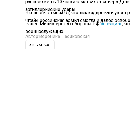
расположен в 13-ти километрах от севера Доне
артиллерийские удары.
Эксперты отмечают, что ликвидировать укрепр
чтобы российская армия смогла и далее освоб
Ранее Министерство обороны РФ
сообщило
, ч
военнослужащих.
Автор:
Вероника Пасиковская
АКТУАЛЬНО