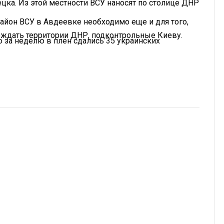
цка. Из этой местности ВСУ наносят по столице ДНР
айон ВСУ в Авдеевке необходимо еще и для того,
ождать территории ДНР, подконтрольные Киеву.
то за неделю в плен сдались 35 украинских