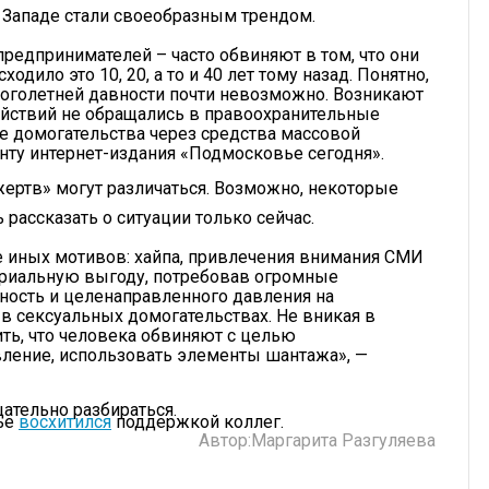
 Западе стали своеобразным трендом.
предпринимателей – часто обвиняют в том, что они
дило это 10, 20, а то и 40 лет тому назад. Понятно,
ноголетней давности почти невозможно. Возникают
йствий не обращались в правоохранительные
ке домогательства через средства массовой
нту интернет-издания «Подмосковье сегодня».
жертв» могут различаться. Возможно, некоторые
рассказать о ситуации только сейчас.
ие иных мотивов: хайпа, привлечения внимания СМИ
ериальную выгоду, потребовав огромные
ность и целенаправленного давления на
в сексуальных домогательствах. Не вникая в
ь, что человека обвиняют с целью
авление, использовать элементы шантажа», —
щательно разбираться.
ье
восхитился
поддержкой коллег.
Автор:
Маргарита Разгуляева