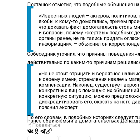
Постанюк отметил, что подобные обвинения на
«Известных людей – актеров, политиков, 
якобы к кому-то домогались, причем происхо
что доказать факт домогательств столь м
и вопросы, почему «жертвы» подобных де
органы ранее, не пытались придать оглас
информации», — объяснил он корреспонде
Собеседник уточнил, что причины поведения «
действительно по каким-то причинам решились 
«Но не стоит отрицать и вероятное налич
к своему имени, стремления извлечь мат
компенсации. Наконец, существует вероят
конкретных лиц с помощью их обвинений 
конкретную ситуацию, можно предположит
дискредитировать его, оказать на него д
пояснил эксперт.
По его словам, в подобных историях следует т
Ранее обвиняемый в домогательствах Депард
Поделиться