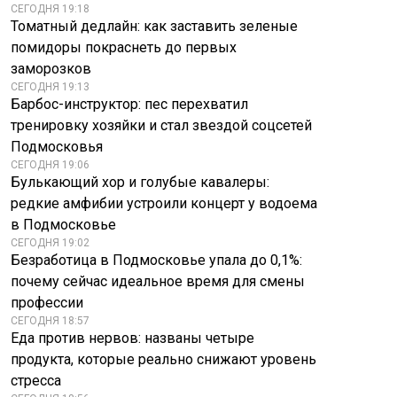
СЕГОДНЯ 19:18
Томатный дедлайн: как заставить зеленые
помидоры покраснеть до первых
заморозков
СЕГОДНЯ 19:13
Барбос-инструктор: пес перехватил
тренировку хозяйки и стал звездой соцсетей
Подмосковья
СЕГОДНЯ 19:06
Булькающий хор и голубые кавалеры:
редкие амфибии устроили концерт у водоема
в Подмосковье
СЕГОДНЯ 19:02
Безработица в Подмосковье упала до 0,1%:
почему сейчас идеальное время для смены
профессии
СЕГОДНЯ 18:57
Еда против нервов: названы четыре
продукта, которые реально снижают уровень
Путин сделал
стресса
«Я была синяя»:
прогноз о