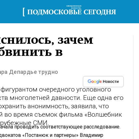
снилось, зачем
бвинить в
ара Депардье трудно
 фигурантом очередного уголовного
ств многолетней давности. Еще одна его
хранить анонимность, заявила, что
ей во время съемок фильма «Волшебник
зарубежные СМИ.
 начала проводить соответствующее расследование.
адвокатов «Постанюк и партнеры» Владимир