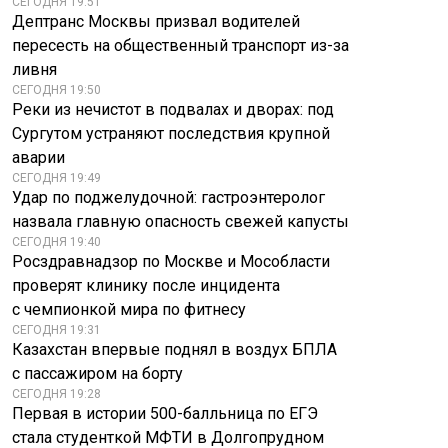
СЕГОДНЯ 19:51
Дептранс Москвы призвал водителей
пересесть на общественный транспорт из-за
ливня
СЕГОДНЯ 19:50
Реки из нечистот в подвалах и дворах: под
Сургутом устраняют последствия крупной
аварии
СЕГОДНЯ 19:49
Удар по поджелудочной: гастроэнтеролог
назвала главную опасность свежей капусты
СЕГОДНЯ 19:40
Росздравнадзор по Москве и Мособласти
проверят клинику после инцидента
с чемпионкой мира по фитнесу
СЕГОДНЯ 19:31
Казахстан впервые поднял в воздух БПЛА
с пассажиром на борту
СЕГОДНЯ 19:28
Первая в истории 500-балльница по ЕГЭ
стала студенткой МФТИ в Долгопрудном