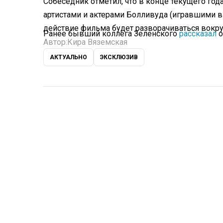
Собеседник отметил, что в конце текущего год
артистами и актерами Болливуда (игравшими в «
действие фильма будет разворачиваться вокру
Ранее бывший коллега Зеленского
рассказал
о
Автор:
Кира Вяземская
АКТУАЛЬНО
ЭКСКЛЮЗИВ