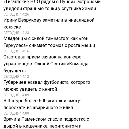
«Гигантские НЛО рядом с Луной»: астрономы
увидели странные точки у спутника Земли
СЕГОДНЯ 14:26
Ирину Безрукову заметили в инвалидной
коляске
СЕГОДНЯ 14:23
Младенцы с силой гимнастов: как «ген
Геркулеса» снимает тормоз с роста мышц
Захарова обвинила
Россияне еще
СЕГОДНЯ 14:16
Макрона в
дважды в 2026 году
Стартовал прием заявок на конкурс
подстрекательстве
будут работать
Киева
короткую неделю
управленцев Южной Осетии «Команда
будущего»
СЕГОДНЯ 14:12
Губерниев назвал футболиста, которого
можно увидеть с книгой
СЕГОДНЯ 14:09
В Шатуре более 600 жителей смогут
переехать из аварийного жилья
СЕГОДНЯ 14:09
Врачи в Раменском спасли подростка с
дырой в кишечнике, перитонитом и