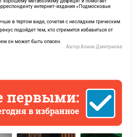
ует хорошему метаболизму дефицит и помогает
корреспонденту интернет-издания «Подмосковье
учше в тертом виде, сочетая с несладким греческим
екус подойдет тем, кто стремится избавиться от
 чем он может быть опасен.
Автор:
Алина Дмитриева