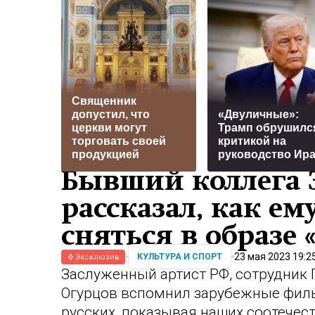
Священник
допустил, что
«Двуличные»:
церкви могут
Трамп обрушилс
торговать своей
критикой на
продукцией
руководство Ир
Бывший коллега 
рассказал, как ем
сняться в образе 
23 мая 2023 19:2
КУЛЬТУРА И СПОРТ
Эксклюзив
Заслуженный артист РФ, сотрудник
Огурцов
вспомнил зарубежные филь
русских, показывая наших соотечес