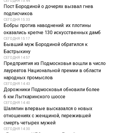
СЕГОДНЯ 15:44
Пост Бородиной о дочерях вызвал гнев
подписчиков
СЕГОДНЯ 15:33
Бобры против наводнений: их плотины
оказались крепче 130 искусственных дамб
СЕГОДНЯ 15:17
Бывший муж Бородиной обратился к
Бастрыкину
СЕГОДНЯ 14:57
Предприятия из Подмосковья вошли в число
лауреатов Национальной премии в области
народных промыслов
СЕГОДНЯ 14:43
Дорожники Подмосковья обновили более
6 км Лыткаринского шоссе
СЕГОДНЯ 14:40
Шаляпин впервые высказался о новых
отношениях с женщиной, пережившей
смерть четырех мужей
СЕГОДНЯ 14:30