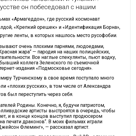
кусстве он побеседовал с нашим
ьмах «Армагеддон», где русский космонавт
алдой, «Крепкий орешек» и «Идентификация Борна»,
 другие ленты, в которых нашлось место русофобии.
азывают очень плохими парнями, людоедами,
расная жара“ — пародия на наших полицейских,
твительности. Все наглые спекулянты, пьют водку,
 бывший коллега Зеленского по съемочной
тернет-издания «Подмосковье сегодня».
имиру Турчинскому в свое время поступало много
и «плохих русских», в том числе от Александра
тов был переступить через себя.
ателей Родины. Конечно, я, будучи патриотом,
олливудские артисты выстроятся в очередь, чтобы
 лет, и в конце концов выступил продюсером
йна печати драконов“. В моих фильмах играли
Джейсон Флеминг», — рассказал артист.