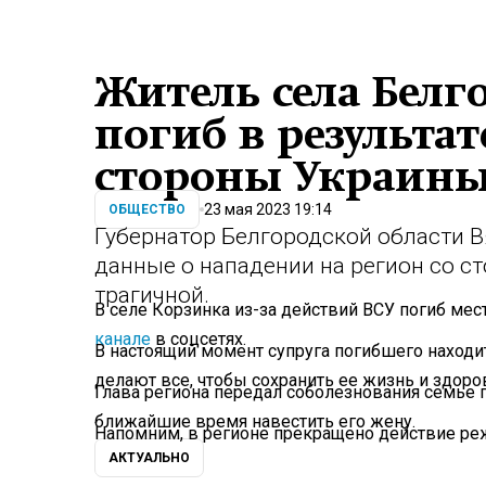
Житель села Белг
погиб в результат
стороны Украин
23 мая 2023 19:14
ОБЩЕСТВО
Губернатор Белгородской области 
данные о нападении на регион со с
трагичной.
В селе Корзинка из-за действий ВСУ погиб ме
канале
в соцсетях.
В настоящий момент супруга погибшего находит
делают все, чтобы сохранить ее жизнь и здоро
Глава региона передал соболезнования семье 
ближайшие время навестить его жену.
Напомним, в регионе прекращено действие ре
АКТУАЛЬНО