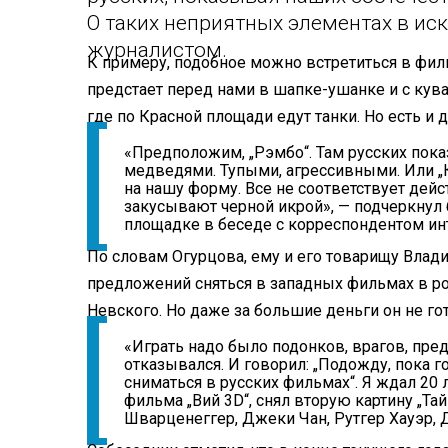
О таких неприятных элементах в ис
журналистом.
К примеру, подобное можно встретиться в фил
предстает перед нами в шапке-ушанке и с кув
где по Красной площади едут танки. Но есть и
«Предположим, „Рэмбо“. Там русских пок
медведями. Тупыми, агрессивными. Или „К
на нашу форму. Все не соответствует дейс
закусывают черной икрой», — подчеркнул
площадке в беседе с корреспондентом ин
По словам Огурцова, ему и его товарищу Влад
предложений сняться в западных фильмах в рол
Невского. Но даже за большие деньги он не го
«Играть надо было подонков, врагов, пред
отказывался. И говорил: „Подожду, пока г
сниматься в русских фильмах“. Я ждал 20
фильма „Вий 3D“, снял вторую картину „Та
Шварценеггер, Джеки Чан, Рутгер Хауэр, 