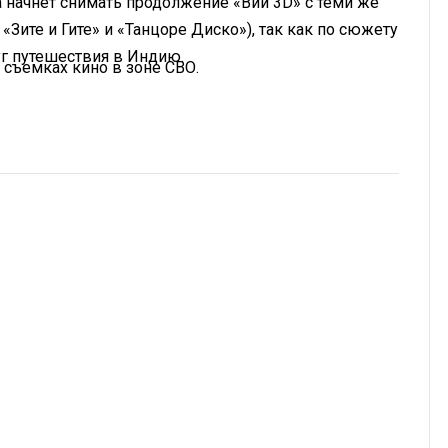
а начнет снимать продолжение «Вий 3D» с теми же
Зите и Гите» и «Танцоре Диско»), так как по сюжету
г путешествия в Индию.
 съемках кино в зоне СВО.