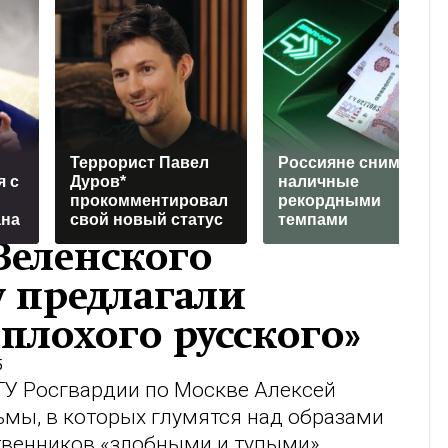
Террорист Павел
Россияне снимают
я с
Дуров*
наличные
прокомментировал
рекордными
ана
свой новый статус
темпами
Зеленского
у предлагали
«плохого русского»
5
 ГУ Росгвардии по Москве
Алексей
мы, в которых глумятся над образами
твенников «злобными и тупыми».