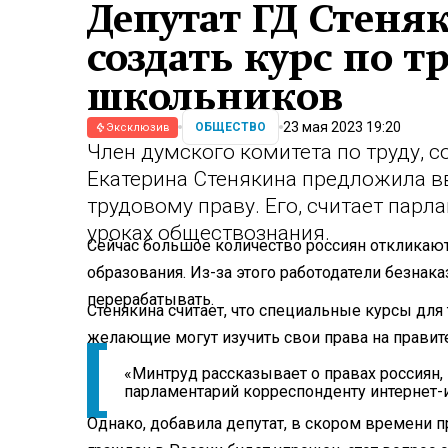
Депутат ГД Стеня
создать курс по т
школьников
23 мая 2023 19:20
ОБЩЕСТВО
Эксклюзив
Член думского комитета по труду, 
Екатерина Стенякина предложила вв
трудовому праву. Его, считает парл
уроках обществознания.
Сейчас большое количество россиян откликают
образования. Из-за этого работодатели безнак
перерабатывать.
Стенякина считает, что специальные курсы для 
желающие могут изучить свои права на правит
«Минтруд рассказывает о правах россиян, 
парламентарий корреспонденту интернет-
Однако, добавила депутат, в скором времени 