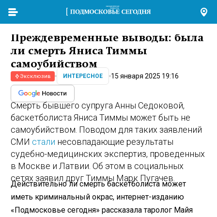
Преждевременные выводы: была
ли смерть Яниса Тиммы
самоубийством
15 января 2025 19:16
ИНТЕРЕСНОЕ
Эксклюзив
Смерть бывшего супруга Анны Седоковой,
баскетболиста Яниса Тиммы может быть не
самоубийством. Поводом для таких заявлений
СМИ
стали
несовпадающие результаты
судебно-медицинских экспертиз, проведенных
в Москве и Латвии. Об этом в социальных
сетях заявил друг Тиммы Марк Пугачев.
Действительно ли смерть баскетболиста может
иметь криминальный окрас, интернет-изданию
«Подмосковье сегодня» рассказала таролог Майя