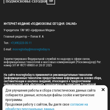
18+
ИНТЕРНЕТ-ИЗДАНИЕ «ПОДМОСКОВЬЕ СЕГОДНЯ. ONLINE»
Учредители: ГАУ МО «Цифровые Медиа»

Главный редактор — Попов И. А.

Тел.: 
+7(495)223-35-11
E-mail: 
mosregtoday@mosregtoday.ru
Зарегистрировано Федеральной службой по надзору в сфере связи, 
информационных технологий и массовых коммуникаций (Роскомнадзор) Рег. 
номер ЭЛ № ФС77-89830 от 28.07.2025

На сайте mosregtoday.ru применяются рекомендательные технологии 
(информационные технологии предоставления информации на основе сбора, 
систематизации и анализа сведений, относящихся к предпочтениям 
пользователей сети «Интернет», находящихся на территории Российской 
Федерации).
 Подробная информация
Для улучшения работы и сбора статистических данных сайта
© 2026 ПРАВА НА ВСЕ МАТЕРИАЛЫ САЙТА ПРИНАДЛЕЖАТ ГАУ МО "ЦИФРОВЫЕ 
собираются данные, используя файлы cookie и метрические
МЕДИА" (ОГРН: 1255000059467).
программы.
Продолжая работу с сайтом, Вы даете свое
согласие на
обработку персональных данных
,