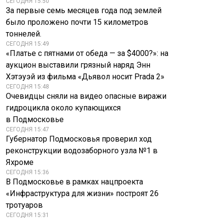
СЕГОДНЯ 15:50
За первые семь месяцев года под землей
было проложено почти 15 километров
тоннелей.
СЕГОДНЯ 15:49
«Платье с пятнами от обеда — за $4000?»: на
аукцион выставили грязный наряд Энн
Хэтэуэй из фильма «Дьявол носит Prada 2»
СЕГОДНЯ 15:48
Очевидцы сняли на видео опасные виражи
гидроцикла около купающихся
в Подмосковье
СЕГОДНЯ 15:47
Губернатор Подмосковья проверил ход
реконструкции водозаборного узла №1 в
Яхроме
СЕГОДНЯ 15:36
В Подмосковье в рамках нацпроекта
«Инфраструктура для жизни» построят 26
тротуаров
СЕГОДНЯ 15:31