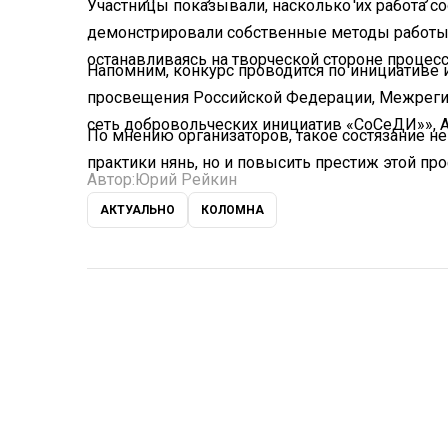
Участницы показывали, насколько их работа со
демонстрировали собственные методы работы 
останавливаясь на творческой стороне процесс
Напомним, конкурс проводится по инициативе 
просвещения Российской Федерации, Межреги
сеть добровольческих инициатив «СоСеДИ»», 
По мнению организаторов, такое состязание н
практики нянь, но и повысить престиж этой пр
Автор:
Юрий Рейкин
АКТУАЛЬНО
КОЛОМНА