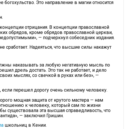
е богохульство. Это направление в магии относится
н.
а концепции отрицания. В концепции православной
ких обрядов, кроме обрядов православной церкви,
недопустимыми», — подчеркнул собеседник издания.
не сработает. Надеяться, что высшие силы накажут
олжны наказывать за любую негативную мысль по
ешил дрель достать. Это так не работает, и дело
своих мыслях, со свечкой в руках или без», —
, если перешел дорогу очень сильному человеку.
торого мощная защита от крутого мастера — нам
о отношению к человеку, который сам по жизни
ли бы существовала эта высшая справедливость, что
лантида», — заключил Гришин.
ла
школьниц в Кении.