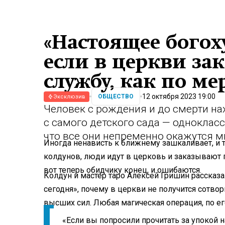
«Настоящее богоху
если в церкви за
службу, как по м
12 октября 2023 19:00
ОБЩЕСТВО
Эксклюзив
Человек с рождения и до смерти на
с самого детского сада — однокласс
что все они непременно окажутся м
Иногда ненависть к ближнему зашкаливает, и
колдунов, люди идут в церковь и заказывают 
вот теперь обидчику конец, и ошибаются.
Колдун и мастер таро Алексей Гришин рассказ
сегодня», почему в церкви не получится сотвор
высших сил. Любая магическая операция, по ег
«Если вы попросили прочитать за упокой 