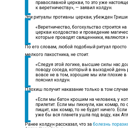
православной церкви, то это уже настояще
к веретничеству», — заявил колдун.
Эти ритуалы противны церкви, убежден Гриши
«Веретничество, богохульство строится н
церкви колдовство и проведение магичес
которые проводят священники, являются 
По его словам, любой подобный ритуал просто 
мелкого пакостника, не стоит.
«Следуя этой логике, высшие силы нас д
поводу соседа, который в выходной день р
вовсе не в том, хорошие мы или плохие в 
пояснил колдун.
Плохиш получит наказание только в том случае
«Если мы батон крошим на человека, у ко
прилетит. Если мы пикнули, как комар, п
пищит, как комар, то не будет ничего. Ес
уже бы вся планета ушла под воду, как Ат
Ранее колдун рассказал, что за
болезнь порази