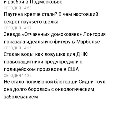
и разбой в Подмосковье
СЕГОДНЯ 14:50
Паутина крепче стали? В чем настоящий
секрет паучьего шелка
СЕГОДНЯ 14:27
Звезда «Отчаянных домохозяек» Лонгория
показала идеальную фигуру в Марбелье
СЕГОДНЯ 14:26
Стакан воды как ловушка для ДНК:
правозащитники предупредили о
полицейском произволе в США
СЕГОДНЯ 14:22
Не стало популярной блогерши Сидни Тоул:
она долго боролась с онкологическим
заболеванием