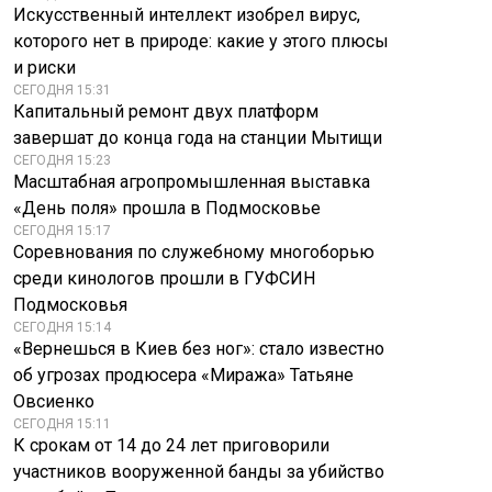
Искусственный интеллект изобрел вирус,
которого нет в природе: какие у этого плюсы
и риски
СЕГОДНЯ 15:31
Капитальный ремонт двух платформ
завершат до конца года на станции Мытищи
СЕГОДНЯ 15:23
Масштабная агропромышленная выставка
«День поля» прошла в Подмосковье
СЕГОДНЯ 15:17
Соревнования по служебному многоборью
среди кинологов прошли в ГУФСИН
Подмосковья
СЕГОДНЯ 15:14
«Вернешься в Киев без ног»: стало известно
об угрозах продюсера «Миража» Татьяне
Овсиенко
СЕГОДНЯ 15:11
К срокам от 14 до 24 лет приговорили
участников вооруженной банды за убийство