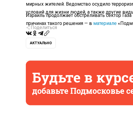
мирных жителей. Ведомство осудило террориз
условий для жизни людей, а также другие виды
Израиль продолжает обстреливать сектор Газа 
причинах такого решения — в
материале
«Подмо
Поделиться
АКТУАЛЬНО