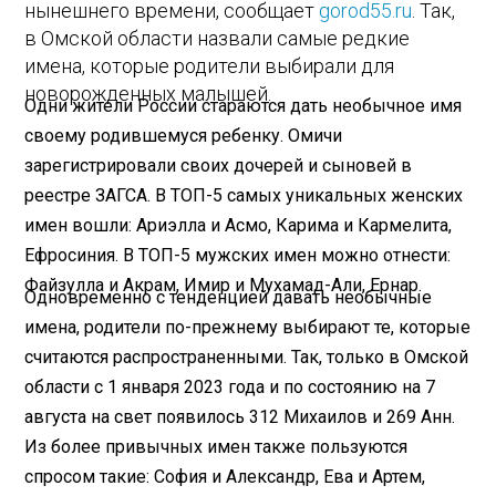
нынешнего времени, сообщает
gorod55.ru
. Так,
в Омской области назвали самые редкие
имена, которые родители выбирали для
новорожденных малышей.
Одни жители России стараются дать необычное имя
своему родившемуся ребенку. Омичи
зарегистрировали своих дочерей и сыновей в
реестре ЗАГСА. В ТОП-5 самых уникальных женских
имен вошли: Ариэлла и Асмо, Карима и Кармелита,
Ефросиния. В ТОП-5 мужских имен можно отнести:
Файзулла и Акрам, Имир и Мухамад-Али, Ернар.
Одновременно с тенденцией давать необычные
имена, родители по-прежнему выбирают те, которые
считаются распространенными. Так, только в Омской
области с 1 января 2023 года и по состоянию на 7
августа на свет появилось 312 Михаилов и 269 Анн.
Из более привычных имен также пользуются
спросом такие: София и Александр, Ева и Артем,