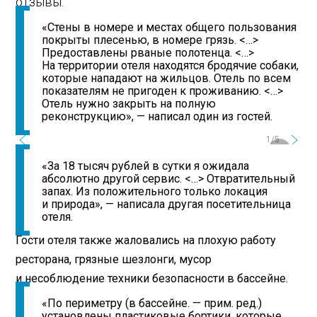
отзывы.
«Стены в номере и местах общего пользования
покрыты плесенью, в номере грязь. <…>
Предоставлены рваные полотенца. <…>
На территории отеля находятся бродячие собаки,
которые нападают на жильцов. Отель по всем
показателям не пригоден к проживанию. <…>
Отель нужно закрыть на полную
реконструкцию», — написал один из гостей.
1/5
«За 18 тысяч рублей в сутки я ожидала
абсолютно другой сервис. <…> Отвратительный
запах. Из положительного только локация
и природа», — написала другая посетительница
отеля.
Гости отеля также жаловались на плохую работу
ресторана, грязные шезлонги, мусор
и несоблюдение техники безопасности в бассейне.
«По периметру (в бассейне. — прим. ред.)
установлены пластиковые бортики, которые