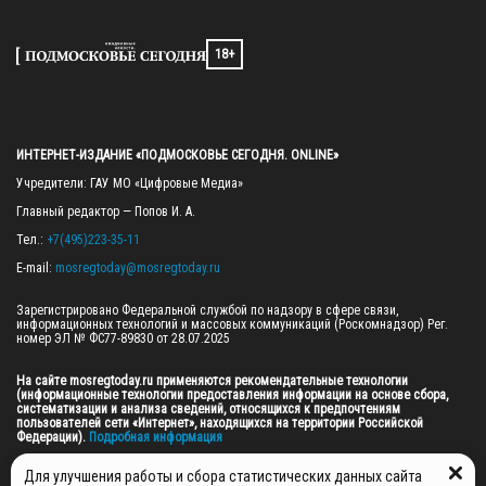
18+
ИНТЕРНЕТ-ИЗДАНИЕ «ПОДМОСКОВЬЕ СЕГОДНЯ. ONLINE»
Учредители: ГАУ МО «Цифровые Медиа»

Главный редактор — Попов И. А.

Тел.: 
+7(495)223-35-11
E-mail: 
mosregtoday@mosregtoday.ru
Зарегистрировано Федеральной службой по надзору в сфере связи, 
информационных технологий и массовых коммуникаций (Роскомнадзор) Рег. 
номер ЭЛ № ФС77-89830 от 28.07.2025

На сайте mosregtoday.ru применяются рекомендательные технологии 
(информационные технологии предоставления информации на основе сбора, 
систематизации и анализа сведений, относящихся к предпочтениям 
пользователей сети «Интернет», находящихся на территории Российской 
Федерации).
 Подробная информация
© 2026 ПРАВА НА ВСЕ МАТЕРИАЛЫ САЙТА ПРИНАДЛЕЖАТ ГАУ МО "ЦИФРОВЫЕ 
Для улучшения работы и сбора статистических данных сайта
МЕДИА" (ОГРН: 1255000059467).