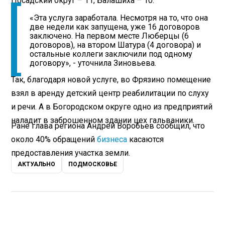
Посадский округ – 11, Балашиха – 10.
«Эта услуга заработала. Несмотря на то, что она
две недели как запущена, уже 16 договоров
заключено. На первом месте Люберцы (6
договоров), на втором Шатура (4 договора) и
остальные коллеги заключили под одному
договору», - уточнила Зиновьева.
Так, благодаря новой услуге, во Фрязино помещение
взял в аренду детский центр реабилитации по слуху
и речи. А в Богородском округе одно из предприятий
наладит в заброшенном здании цех гальваники.
Ране глава региона Андрей Воробьев сообщил, что
около 40% обращений
бизнеса
касаются
предоставления участка земли.
АКТУАЛЬНО
ПОДМОСКОВЬЕ