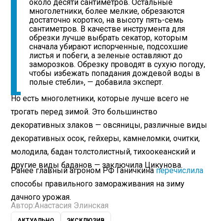
около десяти сантиметров. Остальные
многолетники, более мелкие, обрезаются
достаточно коротко, на высоту пять-семь
сантиметров. В качестве инструмента для
обрезки лучше выбрать секатор, которым
сначала убирают испорченные, подсохшие
листья и побеги, а зеленые оставляют до
заморозков. Обрезку проводят в сухую погоду,
чтобы избежать попадания дождевой воды в
полые стебли», — добавила эксперт.
Но есть многолетники, которые лучше всего не
трогать перед зимой. Это большинство
декоративных злаков — овсяницы, различные виды
декоративных осок, гейхеры, камнеломки, очитки,
молодила, бадан толстолистный, тихоокеанский и
другие виды баданов — заключила Цикунова.
Ранее главный агроном РФ Ганичкина
перечислила
способы правильного замораживания на зиму
дачного урожая.
Автор:
Анастасия Элинская
АКТУАЛЬНО
ЭКСКЛЮЗИВ