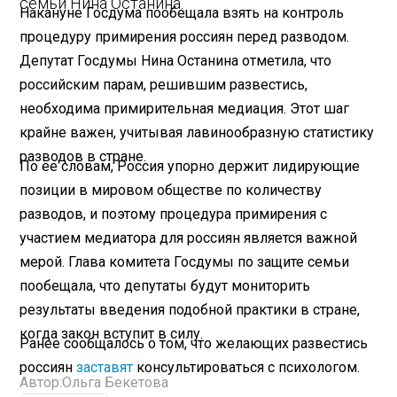
семьи Нина Останина.
Накануне Госдума пообещала взять на контроль
процедуру примирения россиян перед разводом.
Депутат Госдумы Нина Останина отметила, что
российским парам, решившим развестись,
необходима примирительная медиация. Этот шаг
крайне важен, учитывая лавинообразную статистику
разводов в стране.
По ее словам, Россия упорно держит лидирующие
позиции в мировом обществе по количеству
разводов, и поэтому процедура примирения с
участием медиатора для россиян является важной
мерой. Глава комитета Госдумы по защите семьи
пообещала, что депутаты будут мониторить
результаты введения подобной практики в стране,
когда закон вступит в силу.
Ранее сообщалось о том, что желающих развестись
россиян
заставят
консультироваться с психологом.
Автор:
Ольга Бекетова