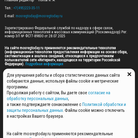
Главный редактор — Попов И. А.

Тел.: 
+7(495)223-35-11
E-mail: 
mosregtoday@mosregtoday.ru
Зарегистрировано Федеральной службой по надзору в сфере связи, 
информационных технологий и массовых коммуникаций (Роскомнадзор) Рег. 
номер ЭЛ № ФС77-89830 от 28.07.2025

На сайте mosregtoday.ru применяются рекомендательные технологии 
(информационные технологии предоставления информации на основе сбора, 
систематизации и анализа сведений, относящихся к предпочтениям 
пользователей сети «Интернет», находящихся на территории Российской 
Федерации).
 Подробная информация
© 2026 ПРАВА НА ВСЕ МАТЕРИАЛЫ САЙТА ПРИНАДЛЕЖАТ ГАУ МО "ЦИФРОВЫЕ 
Для улучшения работы и сбора статистических данных сайта
МЕДИА" (ОГРН: 1255000059467).
собираются данные, используя файлы cookie и метрические
программы.
Продолжая работу с сайтом, Вы даете свое
согласие на
ПОЛИТИКА ОБРАБОТКИ И ЗАЩИТЫ ПЕРСОНАЛЬНЫХ ДАННЫХ
обработку персональных данных
,
НОВОСТИ
а также подтверждаете ознакомление с
Политикой обработки и
ГАЗЕТЫ
защиты персональных данных
. Файлы cookie можно отключить
РЕКЛАМОДАТЕЛЯМ
в настройках Вашего браузера.
КОНТАКТНАЯ ИНФОРМАЦИЯ
О РЕДАКЦИИ
На сайте mosregtoday.ru применяются рекомендательные
СПЕЦПРОЕКТЫ