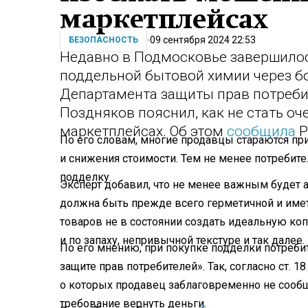
маркетплейсах
09 сентября 2024 22:53
БЕЗОПАСНОСТЬ
Недавно в Подмосковье завершилос
поддельной бытовой химии через б
Департамента защиты прав потреби
Поздняков пояснил, как не стать о
маркетплейсах. Об этом
сообщила
P
По его словам, многие продавцы стараются п
и снижения стоимости. Тем не менее потребите
подделку.
Эксперт добавил, что не менее важным будет 
должна быть прежде всего герметичной и име
товаров не в состоянии создать идеальную ко
и по запаху, непривычной текстуре и так далее.
По его мнению, при покупке подделки потреби
защите прав потребителей». Так, согласно ст. 1
о которых продавец заблаговременно не сообщ
требование вернуть деньги.