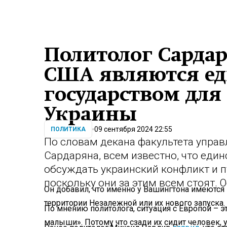
Политолог Сардар
США являются е
государством для
Украины
09 сентября 2024 22:55
ПОЛИТИКА
По словам декана факультета упра
Сардаряна, всем известно, что един
обсуждать украинский конфликт и п
поскольку они за этим всем стоят. 
Он добавил, что именно у Вашингтона имеются
территории Незалежной или их нового запуска.
По мнению политолога, ситуация с Европой – э
малыши». Потому что сзади их сидит человек, у