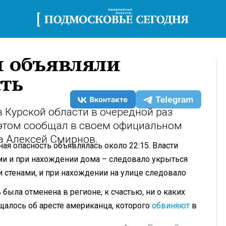
и объявляли
сть
в Курской области в очередной раз
 этом сообщал в своем официальном
а Алексей Смирнов.
ая опасность объявлялась около 22:15. Власти
и и при нахождении дома – следовало укрыться
стенами, и при нахождении на улице следовало
была отменена в регионе, к счастью, ни о каких
щалось об аресте американца, которого
обвиняют
в