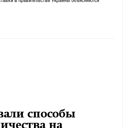
отставки в правительстве Украины объясняются
звали способы
ичества на