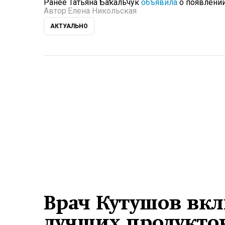
Ранее Татьяна Бакальчук
объявила
о появлении 
Автор:
Елена Никольская
АКТУАЛЬНО
Врач Кутушов вкл
лучших продукто