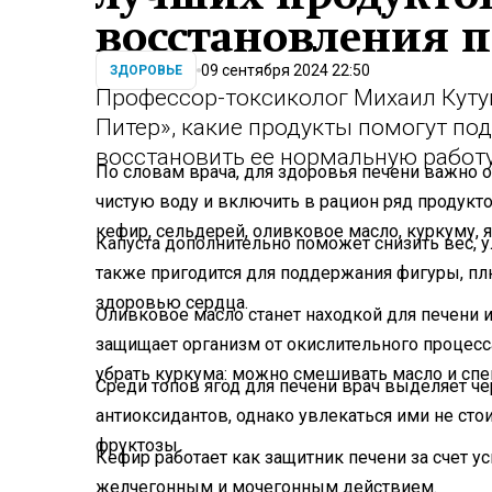
восстановления 
09 сентября 2024 22:50
ЗДОРОВЬЕ
Профессор-токсиколог Михаил Кут
Питер», какие продукты помогут по
восстановить ее нормальную работу
По словам врача, для здоровья печени важно о
чистую воду и включить в рацион ряд продукто
кефир, сельдерей, оливковое масло, куркуму, 
Капуста дополнительно поможет снизить вес, у
также пригодится для поддержания фигуры, пл
здоровью сердца.
Оливковое масло станет находкой для печени 
защищает организм от окислительного процесс
убрать куркума: можно смешивать масло и спе
Среди топов ягод для печени врач выделяет че
антиоксидантов, однако увлекаться ими не стои
фруктозы.
Кефир работает как защитник печени за счет у
желчегонным и мочегонным действием.