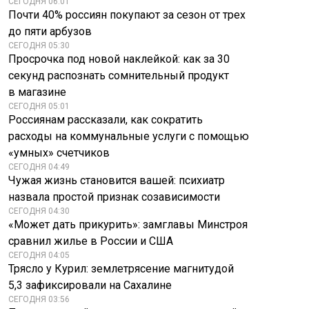
СЕГОДНЯ 06:01
Почти 40% россиян покупают за сезон от трех
до пяти арбузов
СЕГОДНЯ 05:30
Просрочка под новой наклейкой: как за 30
секунд распознать сомнительный продукт
в магазине
СЕГОДНЯ 05:01
Россиянам рассказали, как сократить
расходы на коммунальные услуги с помощью
«умных» счетчиков
СЕГОДНЯ 04:49
Чужая жизнь становится вашей: психиатр
назвала простой признак созависимости
СЕГОДНЯ 04:30
«Может дать прикурить»: замглавы Минстроя
сравнил жилье в России и США
СЕГОДНЯ 04:05
Трясло у Курил: землетрясение магнитудой
5,3 зафиксировали на Сахалине
СЕГОДНЯ 03:56