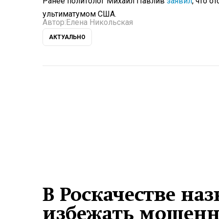
Ранее политолог Михаил Павлив
заявил
, что 
ультиматумом США.
Автор:
Елена Никольская
АКТУАЛЬНО
В Роскачестве на
избежать мошенн