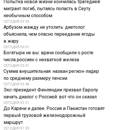
Попытка новой жизни кончилась трагедией:
мигрант погиб, пытаясь попасть в Сеуту
необычным способом
СЕГОДНЯ 03:35
Арбузом жажду не утолить: диетолог
объяснила, чем опасно переедание ягоды
в жару
СЕГОДНЯ 03:01
Богатыри не вы: врачи сообщили о росте
числа россиян с нехваткой железа
СЕГОДНЯ 03:01
Сумма внушительная: назван регион-лидер
по среднему размеру пенсии
СЕГОДНЯ 02:40
Экс-президент Финляндии призвал Европу
начать диалог с Россией: вот что он сказал
СЕГОДНЯ 02:21
До Карачи и далее: Россия и Пакистан готовят
первый грузовой железнодорожный
маршрут
СЕГОДНЯ 01:59