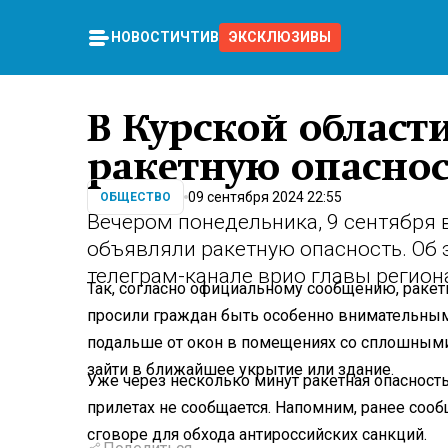
НОВОСТИ
ЧТИВО
ЭКСКЛЮЗИВЫ
В Курской област
ракетную опасно
09 сентября 2024 22:55
ОБЩЕСТВО
Вечером понедельника, 9 сентября 
объявляли ракетную опасность. Об
телеграм-канале врио главы регион
Так, согласно официальному сообщению, ракетн
просили граждан быть особенно внимательным
подальше от окон в помещениях со сплошными 
зайти в ближайшее укрытие или здание.
Уже через несколько минут ракетная опасность 
прилетах не сообщается. Напомним, ранее сооб
сговоре для обхода антироссийских санкций.