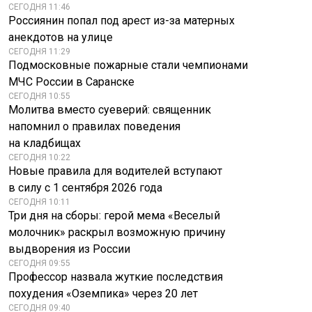
СЕГОДНЯ 11:46
Россиянин попал под арест из-за матерных
анекдотов на улице
СЕГОДНЯ 11:29
Подмосковные пожарные стали чемпионами
МЧС России в Саранске
СЕГОДНЯ 10:55
Молитва вместо суеверий: священник
напомнил о правилах поведения
на кладбищах
СЕГОДНЯ 10:22
Новые правила для водителей вступают
в силу с 1 сентября 2026 года
СЕГОДНЯ 10:11
Три дня на сборы: герой мема «Веселый
молочник» раскрыл возможную причину
выдворения из России
СЕГОДНЯ 09:55
Профессор назвала жуткие последствия
похудения «Оземпика» через 20 лет
СЕГОДНЯ 09:40