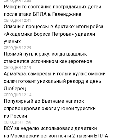
СЕГОДНЯ 12:55
Раскрыто состояние пострадавших детей
после атаки БПЛА в Геленджике
СЕГОДНЯ 12:41
Опасные процессы в Арктике: итоги рейса
«Академика Бориса Петрова» удивили
ученых
СЕГОДНЯ 12:29
Прямой путь к раку: когда шашлык
становится источником канцерогенов
СЕГОДНЯ 12:19
Арматура, саморезы и голый кулак: омский
силач готовит уникальный рекорд в день
Люберец
СЕГОДНЯ 12:14
Популярный во Вьетнаме напиток
спровоцировал ожоги у юной туристки
из России
СЕГОДНЯ 11:58
ВСУ за неделю использовали для атаки
на Московский регион почти 2 тысячи БПЛА