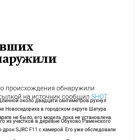
авших
наружили
го происхождения обнаружили
ссылкой на источник сообщил
SHOT
.
длинной около двадцати сантиметров рухнул
е Новосидориха в городском округе Шатура.
арате не было, его модель пока не установлена.
ого из участков в деревне Обухово Раменского
о дрон SJRC F11 с камерой. Его уже обследовали