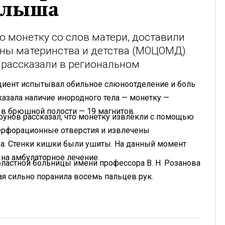
малыша
 монетку со слов матери, доставили
аны материнства и детства (МОЦОМД)
 рассказали в региональном
ациент испытывал обильное слюноотделение и боль
казала наличие инородного тела — монетку —
в брюшной полости — 19 магнитов.
унов рассказал, что монетку извлекли с помощью
ерфорационные отверстия и извлечены
за. Стенки кишки были ушиты. На данный момент
 на амбулаторное лечение.
бластной больницы имени профессора В. Н. Розанова
я сильно поранила восемь пальцев рук.