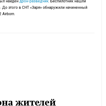
был найден
дрон-разведчик
. Беспилотник нашли
. До этого в СНТ «Заря» обнаружили начиненный
 Airborn.
на жителей