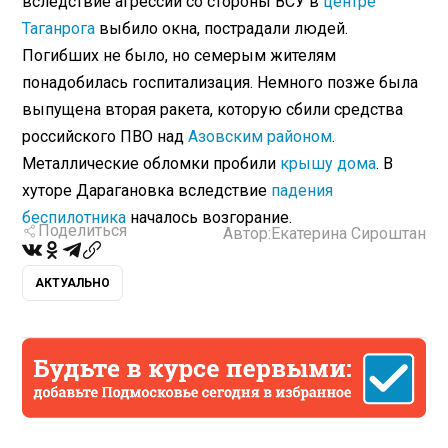
вследствие агрессии со стороны ВСУ в
центре
Таганрога
выбило окна, пострадали людей.
Погибших не было, но семерым жителям
понадобилась госпитализация. Немного позже была
выпущена вторая ракета, которую сбили средства
российского ПВО над
Азовским районом
.
Металлические обломки пробили
крышу дома
. В
хуторе Дарагановка вследствие
падения
беспилотника
началось возгорание.
Поделиться
Автор:
Екатерина Сироштан
АКТУАЛЬНО