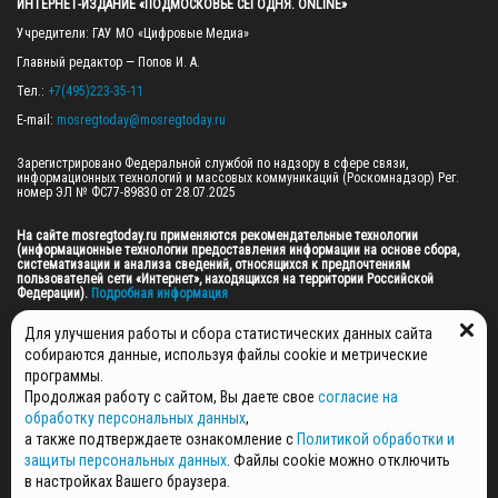
ИНТЕРНЕТ-ИЗДАНИЕ «ПОДМОСКОВЬЕ СЕГОДНЯ. ONLINE»
Учредители: ГАУ МО «Цифровые Медиа»

Главный редактор — Попов И. А.

Тел.: 
+7(495)223-35-11
E-mail: 
mosregtoday@mosregtoday.ru
Зарегистрировано Федеральной службой по надзору в сфере связи, 
информационных технологий и массовых коммуникаций (Роскомнадзор) Рег. 
номер ЭЛ № ФС77-89830 от 28.07.2025

На сайте mosregtoday.ru применяются рекомендательные технологии 
(информационные технологии предоставления информации на основе сбора, 
систематизации и анализа сведений, относящихся к предпочтениям 
пользователей сети «Интернет», находящихся на территории Российской 
Федерации).
 Подробная информация
© 2026 ПРАВА НА ВСЕ МАТЕРИАЛЫ САЙТА ПРИНАДЛЕЖАТ ГАУ МО "ЦИФРОВЫЕ 
Для улучшения работы и сбора статистических данных сайта
МЕДИА" (ОГРН: 1255000059467).
собираются данные, используя файлы cookie и метрические
программы.
Продолжая работу с сайтом, Вы даете свое
согласие на
ПОЛИТИКА ОБРАБОТКИ И ЗАЩИТЫ ПЕРСОНАЛЬНЫХ ДАННЫХ
обработку персональных данных
,
НОВОСТИ
а также подтверждаете ознакомление с
Политикой обработки и
ГАЗЕТЫ
защиты персональных данных
. Файлы cookie можно отключить
РЕКЛАМОДАТЕЛЯМ
в настройках Вашего браузера.