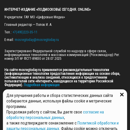
ИНТЕРНЕТ-ИЗДАНИЕ «ПОДМОСКОВЬЕ СЕГОДНЯ. ONLINE»
Учредители: ГАУ МО «Цифровые Медиа»

Главный редактор — Попов И. А.

Тел.: 
+7(495)223-35-11
E-mail: 
mosregtoday@mosregtoday.ru
Зарегистрировано Федеральной службой по надзору в сфере связи, 
информационных технологий и массовых коммуникаций (Роскомнадзор) Рег. 
номер ЭЛ № ФС77-89830 от 28.07.2025

На сайте mosregtoday.ru применяются рекомендательные технологии 
(информационные технологии предоставления информации на основе сбора, 
систематизации и анализа сведений, относящихся к предпочтениям 
пользователей сети «Интернет», находящихся на территории Российской 
Федерации).
 Подробная информация
© 2026 ПРАВА НА ВСЕ МАТЕРИАЛЫ САЙТА ПРИНАДЛЕЖАТ ГАУ МО "ЦИФРОВЫЕ 
Для улучшения работы и сбора статистических данных сайта
МЕДИА" (ОГРН: 1255000059467).
собираются данные, используя файлы cookie и метрические
программы.
Продолжая работу с сайтом, Вы даете свое
согласие на
ПОЛИТИКА ОБРАБОТКИ И ЗАЩИТЫ ПЕРСОНАЛЬНЫХ ДАННЫХ
обработку персональных данных
,
НОВОСТИ
а также подтверждаете ознакомление с
Политикой обработки и
ГАЗЕТЫ
защиты персональных данных
. Файлы cookie можно отключить