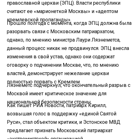
православной церкви (ЭПЦ). Власти республики
считают ее «марионеткой Москвы» и «адептом
кремлевской пропаганды».
Прошло полгода с момента, когда ЭПЦ должна была
разорвать связи с Московским патриархатом,
однако, по мнению министра Лаури Ляэнеметса,
данный процесс никак не продвинулся. ЭПЦ внесла
изменения в свой устав, однако они содержат
оговорку о подчинении Москве, что, по мнению
властей, демонстрирует нежелание церкви
полностью порвать с Кремлем.
Ляэнеметс подчеркнул, что окончательный разрыв с
Москвой имеет критическое значение для
национальной безопасности страны.
Как пишет РИА Новости, патриарх Кирилл,
возвышая голос в поддержку «единой Святой
Руси», стал объектом критики, и Эстонское МВД
предлагает признать Московский патриархат
«экстремистской» организацией.