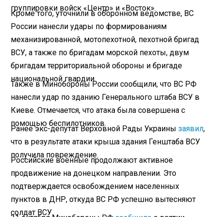
группировки войск «Центр» и «Восток».
Кроме того, уточнили в оборонном ведомстве, ВС
России нанесли удары по формированиям
механизированной, мотопехотной, пехотной бригад
ВСУ, а также по бригадам морской пехоты, двум
бригадам территориальной обороны и бригаде
национальной гвардии.
Также в Минобороны России сообщили, что ВС РФ
нанесли удар по зданию Генерального штаба ВСУ в
Киеве. Отмечается, что атака была совершена с
помощью беспилотников.
Ранее экс-депутат Верховной Рады Украины
заявил
,
что в результате атаки крыша здания Генштаба ВСУ
получила повреждение.
Российские военные продолжают активное
продвижение на донецком направлении. Это
подтверждается освобождением населенных
пунктов в ДНР, откуда ВС РФ успешно вытесняют
солдат ВСУ.