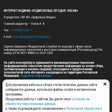
ИНТЕРНЕТ-ИЗДАНИЕ «ПОДМОСКОВЬЕ СЕГОДНЯ. ONLINE»
Учредители: ГАУ МО «Цифровые Медиа»

Главный редактор — Попов И. А.

Тел.: 
+7(495)223-35-11
E-mail: 
mosregtoday@mosregtoday.ru
Зарегистрировано Федеральной службой по надзору в сфере связи, 
информационных технологий и массовых коммуникаций (Роскомнадзор) Рег. 
номер ЭЛ № ФС77-89830 от 28.07.2025

На сайте mosregtoday.ru применяются рекомендательные технологии 
(информационные технологии предоставления информации на основе сбора, 
систематизации и анализа сведений, относящихся к предпочтениям 
пользователей сети «Интернет», находящихся на территории Российской 
Федерации).
 Подробная информация
© 2026 ПРАВА НА ВСЕ МАТЕРИАЛЫ САЙТА ПРИНАДЛЕЖАТ ГАУ МО "ЦИФРОВЫЕ 
Для улучшения работы и сбора статистических данных сайта
МЕДИА" (ОГРН: 1255000059467).
собираются данные, используя файлы cookie и метрические
программы.
Продолжая работу с сайтом, Вы даете свое
согласие на
ПОЛИТИКА ОБРАБОТКИ И ЗАЩИТЫ ПЕРСОНАЛЬНЫХ ДАННЫХ
обработку персональных данных
,
НОВОСТИ
а также подтверждаете ознакомление с
Политикой обработки и