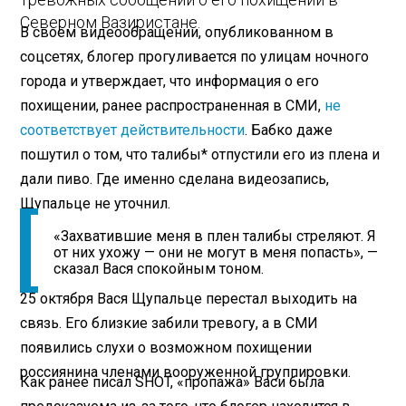
Северном Вазиристане.
В своем видеообращении, опубликованном в
соцсетях, блогер прогуливается по улицам ночного
города и утверждает, что информация о его
похищении, ранее распространенная в СМИ,
не
соответствует действительности
. Бабко даже
пошутил о том, что талибы* отпустили его из плена и
дали пиво. Где именно сделана видеозапись,
Щупальце не уточнил.
«Захватившие меня в плен талибы стреляют. Я
от них ухожу — они не могут в меня попасть», —
сказал Вася спокойным тоном.
25 октября Вася Щупальце перестал выходить на
связь. Его близкие забили тревогу, а в СМИ
появились слухи о возможном похищении
россиянина членами вооруженной группировки.
Как ранее писал SHOT, «пропажа» Васи была