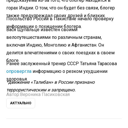
предсказуема из-за того, что блогер находится в
горах Индии. О том, что он будет без связи, блогер
также предупреждал своих друзей и близких.
Посольство России в Пакистане начало проверку
информации о похищении блогера.
Вася Щупальце известен своими
велопутешествиями по различным странам,
включая Индию, Монголию и Афганистан. Он
делится впечатлениями о своих поездках в своем
блоге.
Ранее заслуженный тренер СССР Татьяна Тарасова
опровергла
информацию о резком ухудшении
здоровья.
*движение «Талибан» в России признано
террористическим и запрещено.
Автор:
Вероника Пасиковская
АКТУАЛЬНО