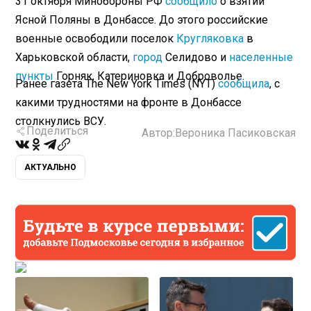
31 октября Минобороны РФ
сообщило
о взятии
Ясной Поляны в Донбассе. До этого российские
военные освободили поселок
Кругляковка
в
Харьковской области,
город
Селидово и
населенные
пункты
Горняк, Катериновка и Доброволье.
Ранее газета The New York Times (NYT)
сообщила
, с
какими трудностями на фронте в Донбассе
столкнулись ВСУ.
Поделиться
Автор:
Вероника Пасиковская
АКТУАЛЬНО