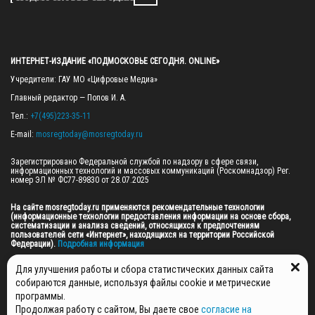
ИНТЕРНЕТ-ИЗДАНИЕ «ПОДМОСКОВЬЕ СЕГОДНЯ. ONLINE»
Учредители: ГАУ МО «Цифровые Медиа»

Главный редактор — Попов И. А.

Тел.: 
+7(495)223-35-11
E-mail: 
mosregtoday@mosregtoday.ru
Зарегистрировано Федеральной службой по надзору в сфере связи, 
информационных технологий и массовых коммуникаций (Роскомнадзор) Рег. 
номер ЭЛ № ФС77-89830 от 28.07.2025

На сайте mosregtoday.ru применяются рекомендательные технологии 
(информационные технологии предоставления информации на основе сбора, 
систематизации и анализа сведений, относящихся к предпочтениям 
пользователей сети «Интернет», находящихся на территории Российской 
Федерации).
 Подробная информация
© 2026 ПРАВА НА ВСЕ МАТЕРИАЛЫ САЙТА ПРИНАДЛЕЖАТ ГАУ МО "ЦИФРОВЫЕ 
Для улучшения работы и сбора статистических данных сайта
МЕДИА" (ОГРН: 1255000059467).
собираются данные, используя файлы cookie и метрические
программы.
Продолжая работу с сайтом, Вы даете свое
согласие на