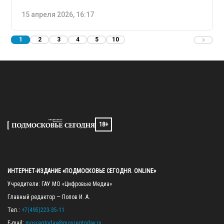
15 апреля 2026, 16:17
1
2
3
4
5
10
18+
ИНТЕРНЕТ-ИЗДАНИЕ «ПОДМОСКОВЬЕ СЕГОДНЯ. ONLINE»
Учредители: ГАУ МО «Цифровые Медиа»

Главный редактор — Попов И. А.

Тел.: 
+7(495)223-35-11
E-mail: 
mosregtoday@mosregtoday.ru