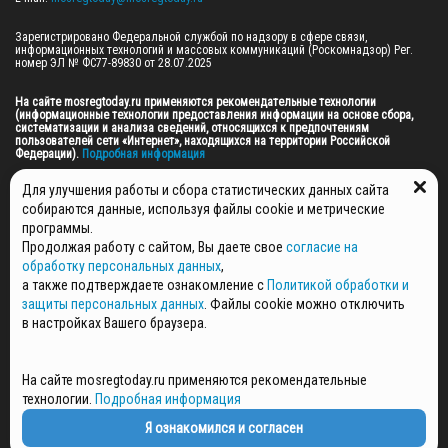
Зарегистрировано Федеральной службой по надзору в сфере связи, 
информационных технологий и массовых коммуникаций (Роскомнадзор) Рег. 
номер ЭЛ № ФС77-89830 от 28.07.2025

На сайте mosregtoday.ru применяются рекомендательные технологии 
(информационные технологии предоставления информации на основе сбора, 
систематизации и анализа сведений, относящихся к предпочтениям 
пользователей сети «Интернет», находящихся на территории Российской 
Федерации).
 Подробная информация
© 2026 ПРАВА НА ВСЕ МАТЕРИАЛЫ САЙТА ПРИНАДЛЕЖАТ ГАУ МО "ЦИФРОВЫЕ 
Для улучшения работы и сбора статистических данных сайта
МЕДИА" (ОГРН: 1255000059467).
собираются данные, используя файлы cookie и метрические
программы.
Продолжая работу с сайтом, Вы даете свое
согласие на
ПОЛИТИКА ОБРАБОТКИ И ЗАЩИТЫ ПЕРСОНАЛЬНЫХ ДАННЫХ
обработку персональных данных
,
НОВОСТИ
а также подтверждаете ознакомление с
Политикой обработки и
ГАЗЕТЫ
защиты персональных данных
. Файлы cookie можно отключить
РЕКЛАМОДАТЕЛЯМ
в настройках Вашего браузера.
КОНТАКТНАЯ ИНФОРМАЦИЯ
О РЕДАКЦИИ
На сайте mosregtoday.ru применяются рекомендательные
СПЕЦПРОЕКТЫ
технологии.
Подробная информация
СТАТЬИ
ПОЛИТИКА КОНФИДЕНЦИАЛЬНОСТИ
Я ознакомился и согласен